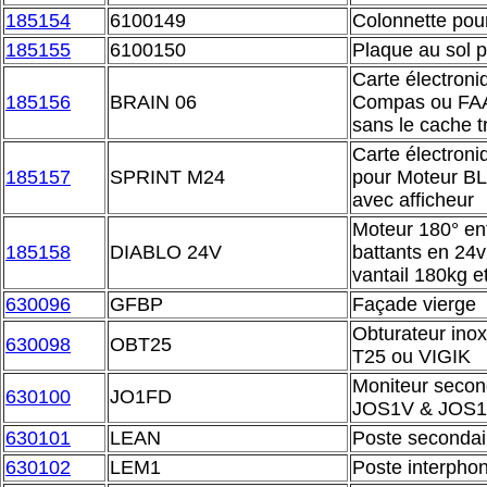
185154
6100149
Colonnette pou
185155
6100150
Plaque au sol 
Carte électroni
185156
BRAIN 06
Compas ou FAA
sans le cache t
Carte électron
185157
SPRINT M24
pour Moteur B
avec afficheur
Moteur 180° ent
185158
DIABLO 24V
battants en 24v
vantail 180kg 
630096
GFBP
Façade vierge
Obturateur ino
630098
OBT25
T25 ou VIGIK
Moniteur secon
630100
JO1FD
JOS1V & JOS
630101
LEAN
Poste secondai
630102
LEM1
Poste interphon