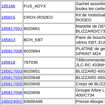
Sachet assortim
185166
FUS_ADYX
toutes les car
Kit de motoris
185815
CROX-RODEO
RODEO
Manette de D
185817001
6020661
BLIZZARD/C7
Paire de bouch
185813
BCH_KBT
vérins KBT, E
PLATINE de ge
185817008
6020664
SPRINT M24
Télécommande 
185818
787036
JLC-RC 433M
185817003
6020651
BLIZZARD 400
185817004
6020648
BLIZZARD 40
185817005
6020645
Corps de BLI
Groupe Arbre 
185817006
6020656
400/C734
185024001
63000448
Presse-étoupe 