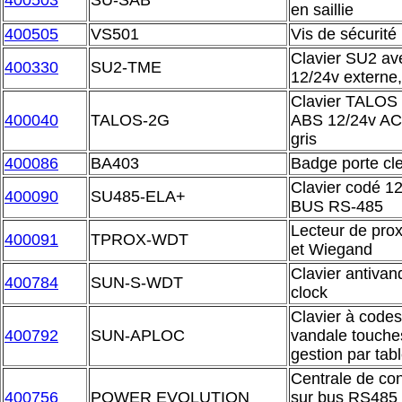
400503
SU-SAB
en saillie
400505
VS501
Vis de sécurité
Clavier SU2 ave
400330
SU2-TME
12/24v externe
Clavier TALOS 2
400040
TALOS-2G
ABS 12/24v AC
gris
400086
BA403
Badge porte cl
Clavier codé 12
400090
SU485-ELA+
BUS RS-485
Lecteur de pro
400091
TPROX-WDT
et Wiegand
Clavier antivan
400784
SUN-S-WDT
clock
Clavier à codes 
400792
SUN-APLOC
vandale touches
gestion par tab
Centrale de con
400756
POWER EVOLUTION
sur bus RS485 