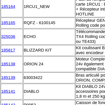
carte 1RCU1 : 
185164
1RCU1_NEW
+ Récepteur in
HOTLINE
Récepteur GEN
185165
RQFZ - 6100145
Rolling code pou
Télécommande 
325036
ECHO
TX4 Rolling co
ou TE433)
Kit coulissant
185817
BLIZZARD KIT
avec encodeur 
Moteur Compl
185138
ORION 24
24v également
compatible D
Bras articulé p
185139
63003422
ORION, COMPA
Kit DIABLO 24V 
185141
DIABLO
accessoires pou
1,8 m et 250 kg
Caisson de fon