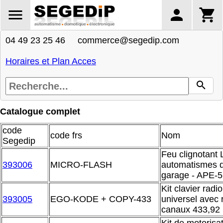
04 49 23 25 46 commerce@segedip.com
Horaires et Plan Acces
Catalogue complet
code
code frs
Nom
Segedip
Feu clignotant
393006
MICRO-FLASH
automatismes de
garage - APE-
Kit clavier radi
393005
EGO-KODE + COPY-433
universel avec 
canaux 433,92