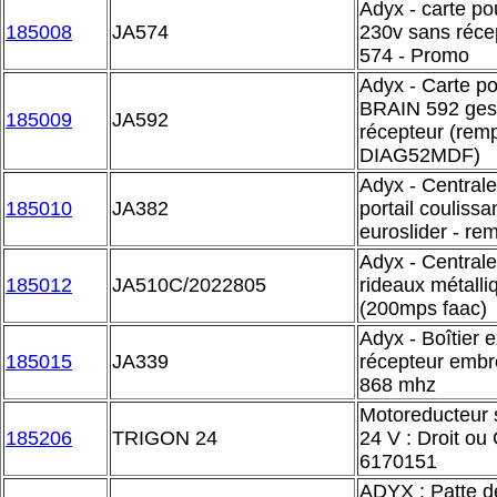
Adyx - carte pou
185008
JA574
230v sans réce
574 - Promo
Adyx - Carte pou
BRAIN 592 gest
185009
JA592
récepteur (remp
DIAG52MDF)
Adyx - Centrale
185010
JA382
portail couliss
euroslider - r
Adyx - Centrale
185012
JA510C/2022805
rideaux métall
(200mps faac)
Adyx - Boîtier
185015
JA339
récepteur embr
868 mhz
Motoreducteur
185206
TRIGON 24
24 V : Droit ou
6170151
ADYX : Patte de