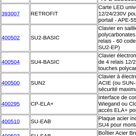
Carte LED univ
393007
RETROFIT
12/24/230V pour
portail - APE-5
Clavier en saill
polycarbonates
400502
SU2-BASIC
relais - 60 cod
SU2-EP)
Clavier électr
400504
SU4-BASIC
de 4 relais 12
touches polyca
Clavier à élec
400500
SUN2
ACIE (ou SUN-S
sécurité maxim
Interface de co
400295
CP-ELA+
Wiegand ou Clo
accès ELA+ po
Plaque acier in
400510
SU-EAB
SU4 pour mont
Boîtier Acier 