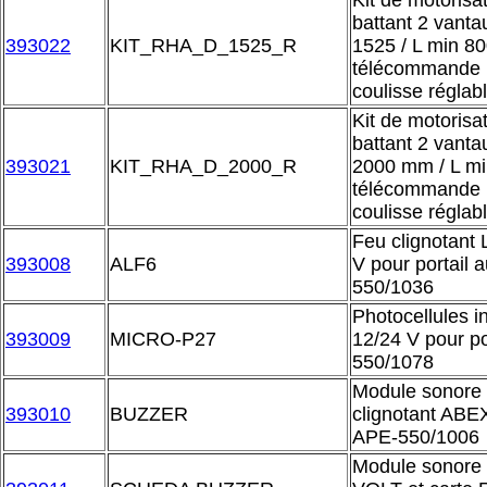
Kit de motorisat
battant 2 vant
393022
KIT_RHA_D_1525_R
1525 / L min 8
télécommande m
coulisse réglab
Kit de motorisat
battant 2 vant
393021
KIT_RHA_D_2000_R
2000 mm / L m
télécommande m
coulisse réglab
Feu clignotant
393008
ALF6
V pour portail 
550/1036
Photocellules 
393009
MICRO-P27
12/24 V pour po
550/1078
Module sonore 
393010
BUZZER
clignotant A
APE-550/1006
Module sonore I