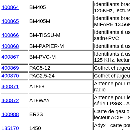
Identifiants br
400864
BM405
125KHz, lectur
Identifiants bra
400865
BM405M
MIFARE 13.56MH
Identifiants à 
400866
BM-TISSU-M
satin+PVC
400868
BM-PAPIER-M
Identifiants à 
Identifiants à 
400867
BM-PVC-M
125 KHz, lectur
400869
PAC5-12
Coffret charge
400870
PAC2.5-24
Coffret charge
Antenne pour r
400871
AT868
radio
Antenne pour l
400872
AT8WAY
série LP868 - A
Carte de gestio
400988
ER2S
lecteur ACIE 
Adyx - carte pou
185170
1450