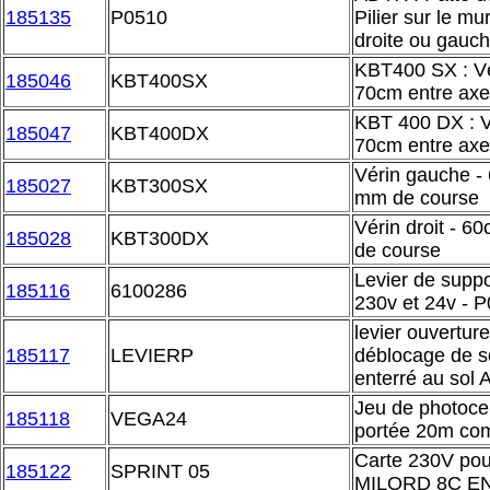
185135
P0510
Pilier sur le mu
droite ou gauc
KBT400 SX : V
185046
KBT400SX
70cm entre ax
KBT 400 DX : V
185047
KBT400DX
70cm entre ax
Vérin gauche -
185027
KBT300SX
mm de course
Vérin droit - 
185028
KBT300DX
de course
Levier de suppo
185116
6100286
230v et 24v - 
levier ouvertur
185117
LEVIERP
déblocage de s
enterré au so
Jeu de photocel
185118
VEGA24
portée 20m co
Carte 230V po
185122
SPRINT 05
MILORD 8C ENC