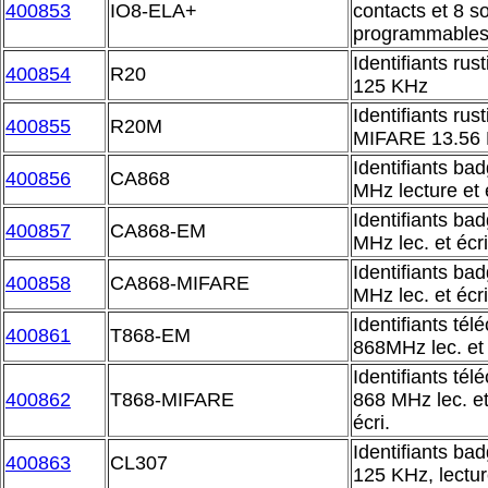
400853
IO8-ELA+
contacts et 8 so
programmables
Identifiants ru
400854
R20
125 KHz
Identifiants rus
400855
R20M
MIFARE 13.56
Identifiants ba
400856
CA868
MHz lecture et 
Identifiants ba
400857
CA868-EM
MHz lec. et écr
Identifiants ba
400858
CA868-MIFARE
MHz lec. et écri
Identifiants té
400861
T868-EM
868MHz lec. et 
Identifiants té
400862
T868-MIFARE
868 MHz lec. et
écri.
Identifiants ba
400863
CL307
125 KHz, lectur