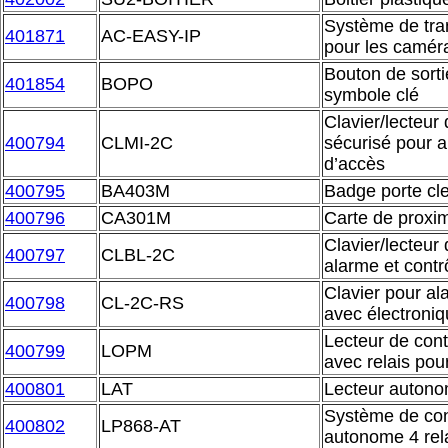
Système de tran
401871
AC-EASY-IP
pour les camér
Bouton de sort
401854
BOPO
symbole clé
Clavier/lecteu
400794
CLMI-2C
sécurisé pour a
d’accès
400795
BA403M
Badge porte cl
400796
CA301M
Carte de proxi
Clavier/lecteur
400797
CLBL-2C
alarme et contr
Clavier pour al
400798
CL-2C-RS
avec électroniq
Lecteur de con
400799
LOPM
avec relais pou
400801
LAT
Lecteur autono
Système de cont
400802
LP868-AT
autonome 4 rela