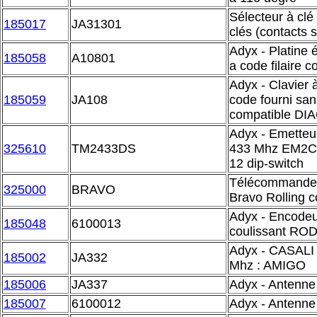
Sélecteur à clé
185017
JA31301
clés (contacts 
Adyx - Platine 
185058
A10801
a code filaire
Adyx - Clavier à
185059
JA108
code fourni san
compatible D
Adyx - Emetteu
325610
TM2433DS
433 Mhz EM2C 
12 dip-switch
Télécommande 
325000
BRAVO
Bravo Rolling 
Adyx - Encodeu
185048
6100013
coulissant RO
Adyx - CASALI
185002
JA332
Mhz : AMIGO
185006
JA337
Adyx - Antenne
185007
6100012
Adyx - Antenne