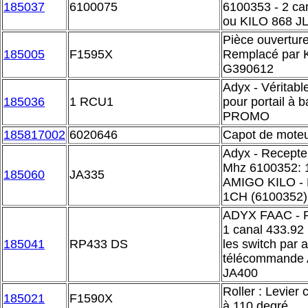
185037
6100075
6100353 - 2 c
ou KILO 868 J
Pièce ouverture
185005
F1595X
Remplacé par Ki
G390612
Adyx - Véritabl
185036
1 RCU1
pour portail à b
PROMO
185817002
6020646
Capot de mote
Adyx - Recepte
Mhz 6100352: 1
185060
JA335
AMIGO KILO - N
1CH (6100352)
ADYX FAAC - R
1 canal 433.92
185041
RP433 DS
les switch par 
télécommande
JA400
Roller : Levier 
185021
F1590X
à 110 degré