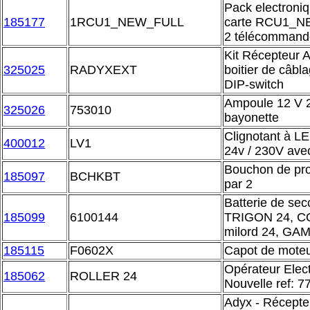
Pack electroni
185177
1RCU1_NEW_FULL
carte RCU1_NE
2 télécommande
Kit Récepteur 
325025
RADYXEXT
boitier de câbl
DIP-switch
Ampoule 12 V 2
325026
753010
bayonette
Clignotant à L
400012
LV1
24v / 230V av
Bouchon de pro
185097
BCHKBT
par 2
Batterie de se
185099
6100144
TRIGON 24, CO
milord 24, GA
185115
F0602X
Capot de mote
Opérateur Elec
185062
ROLLER 24
Nouvelle ref: 
Adyx - Récepte