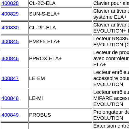
400828
CL-2C-ELA
Clavier pour al
Clavier antiva
400829
SUN-S-ELA+
système ELA+
Clavier antivan
400830
CL-RF-ELA
EVOLUTION+ l
Lecteur RS485
400845
PM485-ELA+
EVOLUTION (CT
Lecteur de prox
400846
PPROX-ELA+
avec controleu
ELA+
Lecteur enrôle
400847
LE-EM
accessoire pour
EVOLUTION
Lecteur enrôle
400848
LE-MI
MIFARE accesso
EVOLUTION
Prolongateur d
400849
PROBUS
EVOLUTION
Extension entré