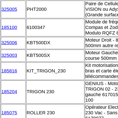
Paire de Cellul
325005
PHT2000
VISION ou Ady
(Grande surfac
Module de fréq
185100
6100347
Compas et Zodi
Modulo RQFZ 
Moteur Droit - 
325006
KBT500DX
500mm autre re
Moteur Gauche 
325003
KBT500SX
course 500mm a
Kit motorisati
185816
KIT_TRIGON_230
bras et carte é
télécommandes
GENIUS - Moto
TRIGON 02 - 23
185204
TRIGON 230
gauche 617015
100
Opérateur Ele
185075
ROLLER 230
230 Vac - Sans