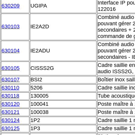
Interface IP 
630209
UGIPA
122016
Combiné audio 
pouvant gérer 2
630103
IE2A2D
secondaires + 
commande de 
Combiné audio 
630104
IE2ADU
pouvant gérer 2
secondaires -
Cadre saillie e
630105
CISSS2G
audio ISSS2G,
630107
BSI2
Boîtier inox sai
630110
5206
Cadre saillie i
630118
130005
Tube acoustiqu
630120
100041
Poste maître à
630121
100038
Poste maître à
630124
1P2
Cadre saillie 1
630125
1P3
Cadre saillie 1