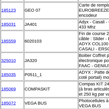
Carte de rempl
185123
GEO 07
EUROBREEZE 06
encodeur
Adyx - Casali 
185031
JA401
433 Mhz
Fin de course 2
câble : Slider - 
185559
6020103
ADYX COL100 
CASALI - ERS
Boitier Coffret 
325010
JA320
électronique po
FAAC - GENIUS 
ADYX : Patte de 
185035
P0511_1
coté portail) m
Compas KIT 24V
185069
COMPASKIT
(à bras articulé
et 250 kg par va
Photocellules à
185072
VEGA BUS
VEGA BUS