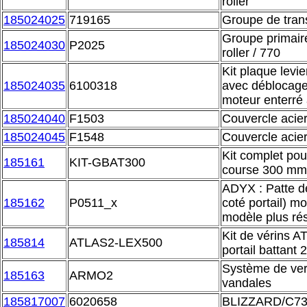
roller
185024025
719165
Groupe de trans
Groupe primair
185024030
P2025
roller / 770
Kit plaque levi
185024035
6100318
avec déblocage
moteur enterr
185024040
F1503
Couvercle acier
185024045
F1548
Couvercle acier
Kit complet pou
185161
KIT-GBAT300
course 300 mm
ADYX : Patte de 
185162
P0511_x
coté portail) m
modèle plus rés
Kit de vérins 
185814
ATLAS2-LEX500
portail battan
Système de verr
185163
ARMO2
vandales
185817007
6020658
BLIZZARD/C734