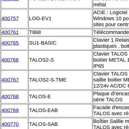
métal
ACIE : Logiciel
400757
LOG-EV1
Windows 10 pou
sites pour cent
400761
T868
Télécommande 
Clavier 1 Relai
400765
SU1-BASIC
plastiques , bo
Clavier TALOS 2
400766
TALOS2-S
boitier METAL 
IP65
Clavier TALOS 
400767
TALOS2-S-TME
saillie boitier
12/24v AC/DC 
Plaque d\'encas
400768
TALOS-E
série TALOS
Facade d'enca
400769
TALOS-EAB
TALOS avec rés
Boîtier Saillie 
400770
TALOS-SAB
TALOS avec rés