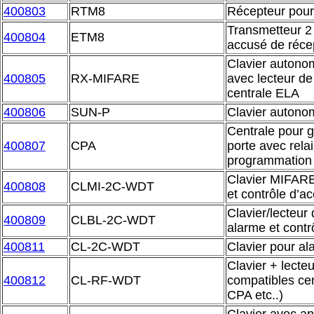
400803
RTM8
Récepteur pou
Transmetteur 2
400804
ETM8
accusé de réce
Clavier autonom
400805
RX-MIFARE
avec lecteur d
centrale ELA
400806
SUN-P
Clavier autonom
Centrale pour g
400807
CPA
porte avec relai
programmation 
Clavier MIFARE
400808
CLMI-2C-WDT
et contrôle d’a
Clavier/lecteur
400809
CLBL-2C-WDT
alarme et contr
400811
CL-2C-WDT
Clavier pour al
Clavier + lect
400812
CL-RF-WDT
compatibles ce
CPA etc..)