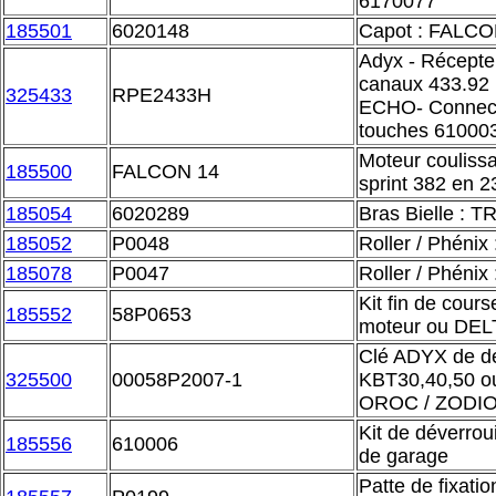
6170077
185501
6020148
Capot : FALCO
Adyx - Récepte
canaux 433.92
325433
RPE2433H
ECHO- Connecte
touches 61000
Moteur coulissa
185500
FALCON 14
sprint 382 en 2
185054
6020289
Bras Bielle : 
185052
P0048
Roller / Phénix
185078
P0047
Roller / Phénix
Kit fin de cour
185552
58P0653
moteur ou DEL
Clé ADYX de dé
325500
00058P2007-1
KBT30,40,50 o
OROC / ZODI
Kit de déverrou
185556
610006
de garage
Patte de fixation