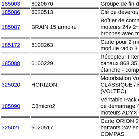
185003
6020670
Groupe de fin 
185086
6020513
Clé de déverou
Boîtier de com
185087
BRAIN 15 armoire
moteurs 24v 2*
broches avec t
Carte pour 2 m
185172
6100263
module radio 3 
Récepteur Inte
185088
6100229
canaux 868.35 M
étanche - comp
Motorisation V
325020
HORIZON
CLASSIQUE /
(VOLTEC)
Véritable Pack
185090
C8micro2
de démarrage 
moteurs ADYX 2
Carte ORION 24
325021
6020517
battants 24v en
COMPAS