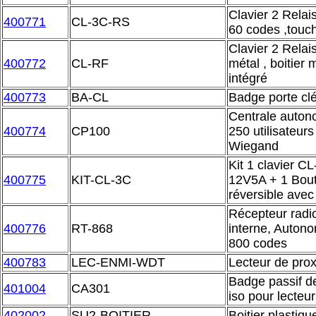
Clavier 2 Relai
400771
CL-3C-RS
60 codes ,touc
Clavier 2 Relai
400772
CL-RF
métal , boitier 
intégré
400773
BA-CL
Badge porte cl
Centrale auton
400774
CP100
250 utilisateurs
Wiegand
Kit 1 clavier CL
400775
KIT-CL-3C
12V5A + 1 Bout
réversible avec 
Récepteur radio
400776
RT-868
interne, Auton
800 codes
400783
LEC-ENMI-WDT
Lecteur de pro
Badge passif d
401004
CA301
iso pour lecteu
402002
SU2-BOITIER
Boitier plastiq