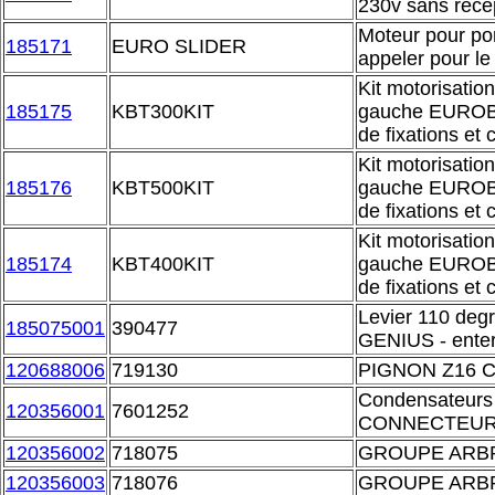
230v sans réce
Moteur pour por
185171
EURO SLIDER
appeler pour l
Kit motorisation 
185175
KBT300KIT
gauche EUROB
de fixations et
Kit motorisation 
185176
KBT500KIT
gauche EUROB
de fixations et
Kit motorisation 
185174
KBT400KIT
gauche EUROB
de fixations et
Levier 110 deg
185075001
390477
GENIUS - ente
120688006
719130
PIGNON Z16 
Condensateurs
120356001
7601252
CONNECTEU
120356002
718075
GROUPE ARBR
120356003
718076
GROUPE ARBR