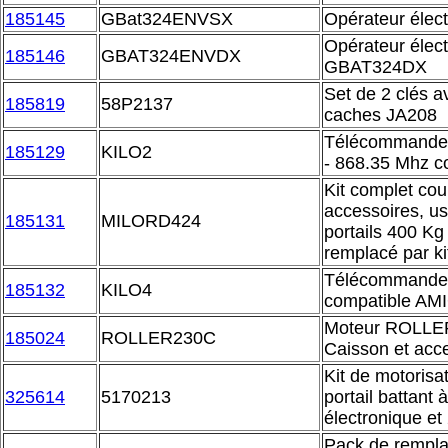
185145
GBat324ENVSX
Opérateur élec
Opérateur élec
185146
GBAT324ENVDX
GBAT324DX
Set de 2 clés a
185819
58P2137
caches JA208
Télécommande
185129
KILO2
- 868.35 Mhz 
Kit complet cou
accessoires, u
185131
MILORD424
portails 400 K
remplacé par k
Télécommande 
185132
KILO4
compatible AM
Moteur ROLLER
185024
ROLLER230C
Caisson et acc
Kit de motoris
325614
5170213
portail battant
électronique e
Pack de rempl