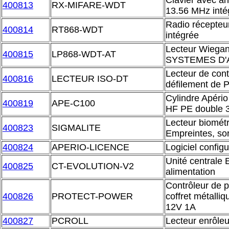
Clavier avec an
400813
RX-MIFARE-WDT
13.56 MHz inté
Radio récepteu
400814
RT868-WDT
intégrée
Lecteur Wiegan
400815
LP868-WDT-AT
SYSTEMES D
Lecteur de cont
400816
LECTEUR ISO-DT
défilement de 
Cylindre Apéri
400819
APE-C100
HF PE double
Lecteur biomét
400823
SIGMALITE
Empreintes, so
400824
APERIO-LICENCE
Logiciel configu
Unité central
400825
CT-EVOLUTION-V2
alimentation
Contrôleur de 
400826
PROTECT-POWER
coffret métalli
12V 1A
400827
PCROLL
Lecteur enrôle