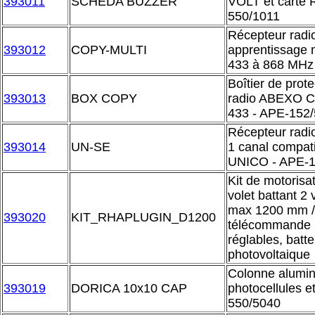
393011
SCHEDA BUZZER
VOLT et carte
550/1011
Récepteur radio
393012
COPY-MULTI
apprentissage 
433 à 868 MHz
Boîtier de prot
393013
BOX COPY
radio ABEXO 
433 - APE-152
Récepteur radi
393014
UN-SE
1 canal compat
UNICO - APE-1
Kit de motorisat
volet battant 2
max 1200 mm /
393020
KIT_RHAPLUGIN_D1200
télécommande m
réglables, batt
photovoltaique
Colonne alumin
393019
DORICA 10x10 CAP
photocellules e
550/5040