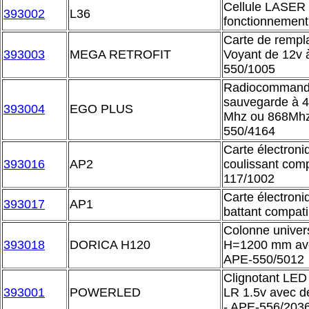
Cellule LASER 
393002
L36
fonctionnement
Carte de rempl
393003
MEGA RETROFIT
Voyant de 12v 
550/1005
Radiocommande
sauvegarde à 4
393004
EGO PLUS
Mhz ou 868Mhz
550/4164
Carte électroni
393016
AP2
coulissant com
117/1002
Carte électroni
393017
AP1
battant compat
Colonne univer
393018
DORICA H120
H=1200 mm avec
APE-550/5012
Clignotant LED 
393001
POWERLED
LR 1.5v avec d
- APE-556/203