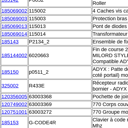
185142
P0052
Roller
185069002
115002
4 Caches vis c
185069003
115003
Protection bra
185069013
115013
Pont de diodes
185069014
115014
Transformateu
185143
P2134_2
Ensemble de fi
Fin de course 2
185144002
6020663
MILORD STYLE
Compatible A
ADYX : Patte de 
185150
p0511_2
coté portail) m
Récepteur radi
325002
R433E
bornier - ADYX
120356005
63003368
Pochette de joi
120749002
63003369
770 Corps couve
120751001
63003272
770 Groupe mo
Clavier à code 
185153
G-CODE4R
Mhz