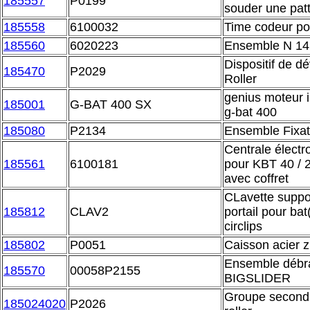
185557
P0199
souder une pat
185558
6100032
Time codeur po
185560
6020223
Ensemble N 14 
Dispositif de dé
185470
P2029
Roller
genius moteur 
185001
G-BAT 400 SX
g-bat 400
185080
P2134
Ensemble Fixa
Centrale élect
185561
6100181
pour KBT 40 / 
avec coffret
CLavette suppor
185812
CLAV2
portail pour ba
circlips
185802
P0051
Caisson acier z
Ensemble déb
185570
00058P2155
BIGSLIDER
Groupe seconda
185024020
P2026