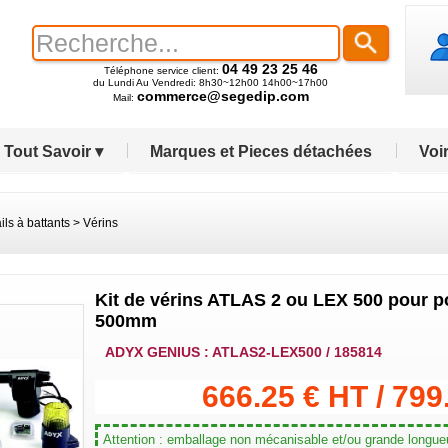
04 49 23 25 46
Téléphone service client:
du Lundi Au Vendredi: 8h30~12h00 14h00~17h00
commerce@segedip.com
Mail:
Tout Savoir ▾
Marques et Pieces détachées
Voir
ails à battants
>
Vérins
Kit de vérins ATLAS 2 ou LEX 500 pour po
500mm
ADYX GENIUS : ATLAS2-LEX500 / 185814
666.25 € HT / 799
Attention : emballage non mécanisable et/ou grande longueu