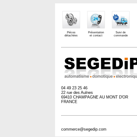
Pièces
Présentation
Suivi de
détachées
et contact
commande
04 49 23 25 46
22 rue des Aulnes
69410 CHAMPAGNE AU MONT D'OR
FRANCE
commerce@segedip.com