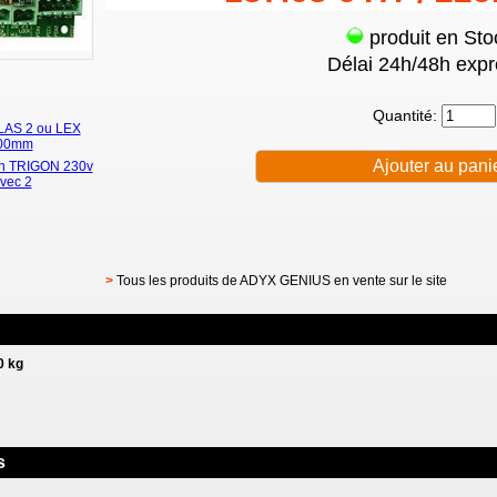
produit en Sto
Délai 24h/48h expr
Quantité:
TLAS 2 ou LEX
 500mm
on TRIGON 230v
avec 2
>
Tous les produits de ADYX GENIUS en vente sur le site
0 kg
s