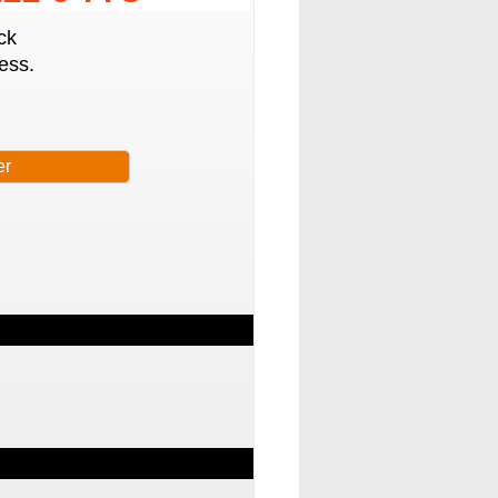
ck
ess.