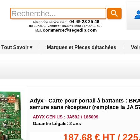
04 49 23 25 46
Téléphone service client:
du Lundi Au Vendredi: 8h30~12h00 14h00~17h00
commerce@segedip.com
Mail:
Tout Savoir ▾
Marques et Pieces détachées
Voir
Adyx - Carte pour portail à battants : BR
serrure sans récepteur (remplace la JA 
ADYX GENIUS : JA592 / 185009
Garantie Légale: 2 ans
187.68 € HT / 225