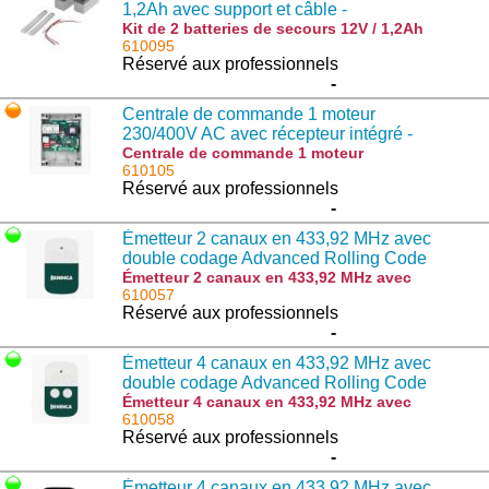
1,2Ah avec support et câble -
952002537
Kit de 2 batteries de secours 12V / 1,2Ah
avec support et câble - 952002537 :
610095
JACK.BAT
Réservé aux professionnels
-
Centrale de commande 1 moteur
230/400V AC avec récepteur intégré -
9176251
Centrale de commande 1 moteur
230/400V AC avec récepteur intégré -
610105
9176251 : THINKY
Réservé aux professionnels
-
Émetteur 2 canaux en 433,92 MHz avec
double codage Advanced Rolling Code
(ARC) et Rolling Code - 9863202
Émetteur 2 canaux en 433,92 MHz avec
double codage Advanced Rolling Code
610057
(ARC) et Rolling Code - 9863202 :
Réservé aux professionnels
HAPPY.2VA
-
Émetteur 4 canaux en 433,92 MHz avec
double codage Advanced Rolling Code
(ARC) et Rolling Code - 9863203
Émetteur 4 canaux en 433,92 MHz avec
double codage Advanced Rolling Code
610058
(ARC) et Rolling Code - 9863203 :
Réservé aux professionnels
HAPPY.4VA
-
Émetteur 4 canaux en 433,92 MHz avec