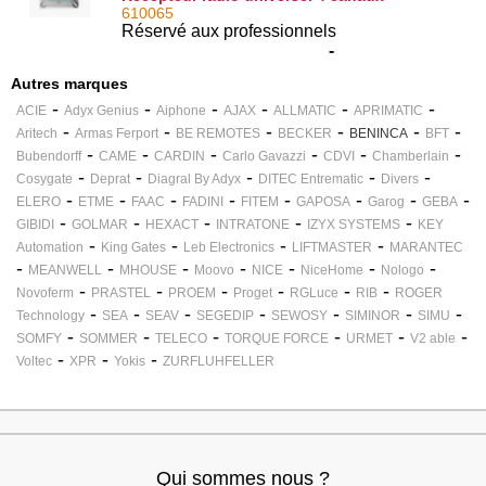
433,92 MHz à triple codage ARC, Rolling
610065
Code et Code Fixe - 9673177 : ONE.4WB
Réservé aux professionnels
-
Autres marques
-
-
-
-
-
-
ACIE
Adyx Genius
Aiphone
AJAX
ALLMATIC
APRIMATIC
-
-
-
-
-
-
Aritech
Armas Ferport
BE REMOTES
BECKER
BENINCA
BFT
-
-
-
-
-
-
Bubendorff
CAME
CARDIN
Carlo Gavazzi
CDVI
Chamberlain
-
-
-
-
-
Cosygate
Deprat
Diagral By Adyx
DITEC Entrematic
Divers
-
-
-
-
-
-
-
-
ELERO
ETME
FAAC
FADINI
FITEM
GAPOSA
Garog
GEBA
-
-
-
-
-
GIBIDI
GOLMAR
HEXACT
INTRATONE
IZYX SYSTEMS
KEY
-
-
-
-
Automation
King Gates
Leb Electronics
LIFTMASTER
MARANTEC
-
-
-
-
-
-
-
MEANWELL
MHOUSE
Moovo
NICE
NiceHome
Nologo
-
-
-
-
-
-
Novoferm
PRASTEL
PROEM
Proget
RGLuce
RIB
ROGER
-
-
-
-
-
-
-
Technology
SEA
SEAV
SEGEDIP
SEWOSY
SIMINOR
SIMU
-
-
-
-
-
-
SOMFY
SOMMER
TELECO
TORQUE FORCE
URMET
V2 able
-
-
-
Voltec
XPR
Yokis
ZURFLUHFELLER
Qui sommes nous ?