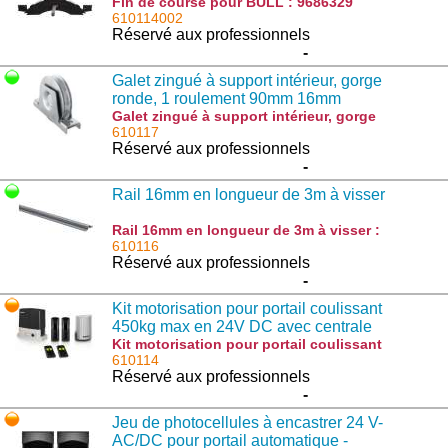
Fin de course pour BULL : 9686329
610114002
Réservé aux professionnels
-
Galet zingué à support intérieur, gorge
ronde, 1 roulement 90mm 16mm
Galet zingué à support intérieur, gorge
ronde, 1 roulement 90mm 16mm : 111.90
610117
Réservé aux professionnels
-
Rail 16mm en longueur de 3m à visser
Rail 16mm en longueur de 3m à visser :
186.3
610116
Réservé aux professionnels
-
Kit motorisation pour portail coulissant
450kg max en 24V DC avec centrale
incorporée - 959003665
Kit motorisation pour portail coulissant
450kg max en 24V DC avec centrale
610114
incorporée - 959003665 : KBULL424SE
Réservé aux professionnels
-
Jeu de photocellules à encastrer 24 V-
AC/DC pour portail automatique -