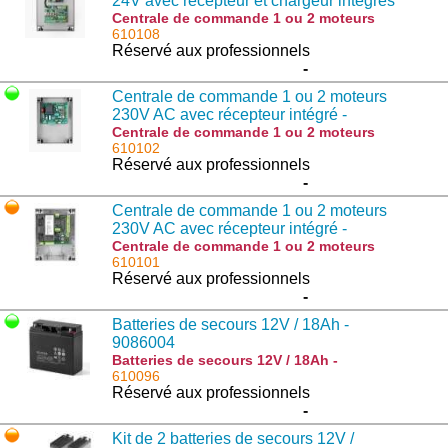
24V avec récepteur et chargeur intégrés
- 917603712
Centrale de commande 1 ou 2 moteurs
24V avec récepteur et chargeur intégrés -
610108
917603712 : BRAINY24 PLUS
Réservé aux professionnels
-
Centrale de commande 1 ou 2 moteurs
230V AC avec récepteur intégré -
9176213
Centrale de commande 1 ou 2 moteurs
230V AC avec récepteur intégré - 9176213
610102
: BRAINY
Réservé aux professionnels
-
Centrale de commande 1 ou 2 moteurs
230V AC avec récepteur intégré -
917603674
Centrale de commande 1 ou 2 moteurs
230V AC avec récepteur intégré -
610101
917603674 : BRAINY PLUS
Réservé aux professionnels
-
Batteries de secours 12V / 18Ah -
9086004
Batteries de secours 12V / 18Ah -
9086004 : DA.BT18
610096
Réservé aux professionnels
-
Kit de 2 batteries de secours 12V /