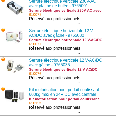
Serrure électrique verticale 230V-AC
avec platine de butée - 9765001
Serrure électrique verticale 230V-AC avec
platine de butée - 9765001 : E.LOCK
610078
Réservé aux professionnels
-
Serrure électrique horizontale 12 V-
AC/DC avec gâche - 9765030
Serrure électrique horizontale 12 V-AC/DC
avec gâche - 9765030 : DU.V90
610077
Réservé aux professionnels
-
Serrure électrique verticale 12 V-AC/DC
avec gâche - 9765035
Serrure électrique verticale 12 V-AC/DC
avec gâche - 9765035 : DU.V96
610076
Réservé aux professionnels
-
Kit motorisation pour portail coulissant
600kg max en 24V DC avec centrale
incorporée - 959007206
Kit motorisation pour portail coulissant
600kg max en 24V DC avec centrale
610113
incorporée - 959007206 : KWOLF624
Réservé aux professionnels
-