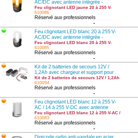
AC/DC avec antenne intégrée -
9534012
Feu clignotant LED jaune 20 à 255 V-
AC/DC avec antenne intégrée - 9534012 :
610086
IRI.LAMP-Y
Réservé aux professionnels
-
Feu clignotant LED blanc 20 à 255 V-
AC/DC avec antenne intégrée -
9534011
Feu clignotant LED blanc 20 à 255 V-
AC/DC avec antenne intégrée - 9534011 :
610085
IRI.LAMP
Réservé aux professionnels
-
Kit de 2 batteries de secours 12V /
1,2Ah avec chargeur et support pour
motorisations JM.3ESA / JM.4ESA -
Kit de 2 batteries de secours 12V / 1,2Ah
avec chargeur et support pour
610094
9760023
motorisations JM.3ESA / JM.4ESA -
Réservé aux professionnels
9760023 : JM.CBY
-
Feu clignotant LED blanc 12 à 255 V-
AC / 14 à 255 V-DC avec antenne
intégrée - 953402665
Feu clignotant LED blanc 12 à 255 V-AC /
14 à 255 V-DC avec antenne intégrée -
610083
953402665 : STAR
Réservé aux professionnels
-
Digicode radio anti-vandale en acier