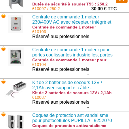
Butée de sécurité à souder T53 : 250.2
610097 / 250.2
30.00 € TTC
Centrale de commande 1 moteur
230/400V AC avec récepteur intégré et
interrupteur tripolaire - 917600940
Centrale de commande 1 moteur
230/400V AC avec récepteur intégré et
610106
interrupteur tripolaire - 917600940 :
Réservé aux professionnels
THINKY.I
-
Centrale de commande 1 moteur pour
portes coulissantes industrielles, portes
en accordéons et volets 230V AC avec
Centrale de commande 1 moteur pour
portes coulissantes industrielles, portes
610104
récepteur intégré - 9176142
en accordéons et volets 230V AC avec
Réservé aux professionnels
récepteur intégré - 9176142 : CELL.P
-
Kit de 2 batteries de secours 12V /
2,1Ah avec support et câble -
908602344
Kit de 2 batteries de secours 12V / 2,1Ah
avec support et câble - 908602344 :
610087
BT2.BAT
Réservé aux professionnels
-
Coques de protection antivandalisme
pour photocellules PUPILLA - 9252070
Coques de protection antivandalisme