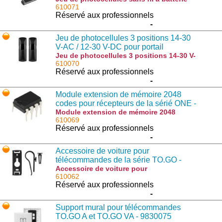
avec panneau solaire - 9409006 :
610071
PUPILLA.B
Réservé aux professionnels
-
Jeu de photocellules 3 positions 14-30
V-AC / 12-30 V-DC pour portail
automatique - 940901763
Jeu de photocellules 3 positions 14-30 V-
AC / 12-30 V-DC pour portail automatique
610070
- 940901763 : PUPILLA.T
Réservé aux professionnels
-
Module extension de mémoire 2048
codes pour récepteurs de la sérié ONE -
9570001
Module extension de mémoire 2048
codes pour récepteurs de la sérié ONE -
610069
9570001 : MEM2048
Réservé aux professionnels
-
Accessoire de voiture pour
télécommandes de la série TO.GO -
9830081
Accessoire de voiture pour
télécommandes de la série TO.GO -
610062
9830081 : TO.CLIP
Réservé aux professionnels
-
Support mural pour télécommandes
TO.GO A et TO.GO VA - 9830075