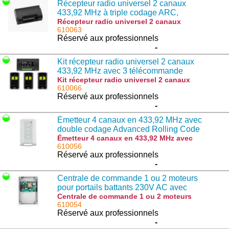
Récepteur radio universel 2 canaux
433,92 MHz à triple codage ARC,
Rolling Code et Code Fixe - 9673103
Récepteur radio universel 2 canaux
433,92 MHz à triple codage ARC, Rolling
610063
Code et Code Fixe - 9673103 : ONE.2WB
Réservé aux professionnels
-
Kit récepteur radio universel 2 canaux
433,92 MHz avec 3 télécommande
TO.GO2VA - 952001928
Kit récepteur radio universel 2 canaux
433,92 MHz avec 3 télécommande
610066
TO.GO2VA - 952001928 : KONE2WB-MS
Réservé aux professionnels
-
Émetteur 4 canaux en 433,92 MHz avec
double codage Advanced Rolling Code
(ARC) et Code Fixe - 9863208
Émetteur 4 canaux en 433,92 MHz avec
double codage Advanced Rolling Code
610056
(ARC) et Code Fixe - 9863208 : IRI.TX4AK
Réservé aux professionnels
-
Centrale de commande 1 ou 2 moteurs
pour portails battants 230V AC avec
récepteur intégré - 9176217
Centrale de commande 1 ou 2 moteurs
pour portails battants 230V AC avec
610054
récepteur intégré - 9176217 : HEADY
Réservé aux professionnels
-