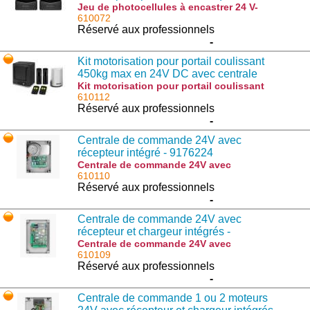
940901766
Jeu de photocellules à encastrer 24 V-
AC/DC pour portail automatique -
610072
940901766 : PIXEL
Réservé aux professionnels
-
Kit motorisation pour portail coulissant
450kg max en 24V DC avec centrale
incorporée - 959007205
Kit motorisation pour portail coulissant
450kg max en 24V DC avec centrale
610112
incorporée - 959007205 : KWOLF424
Réservé aux professionnels
-
Centrale de commande 24V avec
récepteur intégré - 9176224
Centrale de commande 24V avec
récepteur intégré - 9176224 : BRAINY24
610110
Réservé aux professionnels
-
Centrale de commande 24V avec
récepteur et chargeur intégrés -
917603001
Centrale de commande 24V avec
récepteur et chargeur intégrés -
610109
917603001 : TRUST24
Réservé aux professionnels
-
Centrale de commande 1 ou 2 moteurs