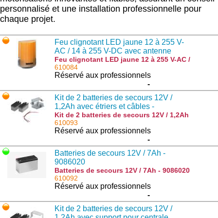
personnalisé et une installation professionnelle pour
chaque projet.
Feu clignotant LED jaune 12 à 255 V-
AC / 14 à 255 V-DC avec antenne
intégrée - 953407137
Feu clignotant LED jaune 12 à 255 V-AC /
14 à 255 V-DC avec antenne intégrée -
610084
953407137 : STAR.O
Réservé aux professionnels
-
Kit de 2 batteries de secours 12V /
1,2Ah avec étriers et câbles -
952002910
Kit de 2 batteries de secours 12V / 1,2Ah
avec étriers et câbles - 952002910 :
610093
SAM.BAT
Réservé aux professionnels
-
Batteries de secours 12V / 7Ah -
9086020
Batteries de secours 12V / 7Ah - 9086020
: DA.BT6
610092
Réservé aux professionnels
-
Kit de 2 batteries de secours 12V /
1,2Ah avec support pour centrale