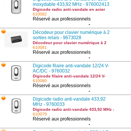
inoxydable 433,92 MHz - 976002413
Digicode radio anti-vandale en acier
inoxydable 433,92 MHz - 976002413 :
610082
IRI.KPAD INOX
Réservé aux professionnels
-
Décodeur pour clavier numérique à 2
sorties relais - 9673028
Décodeur pour clavier numérique à 2
sorties relais - 9673028 : BE.REC
610081
Réservé aux professionnels
-
Digicode filaire anti-vandale 12/24 V-
AC/DC - 9760032
Digicode filaire anti-vandale 12/24 V-
AC/DC - 9760032 : IRI.KPAD-C
610080
Réservé aux professionnels
-
Digicode radio anti-vandale 433,92
MHz - 9760033
Digicode radio anti-vandale 433,92 MHz -
9760033 : IRI.KPAD
610079
Réservé aux professionnels
-