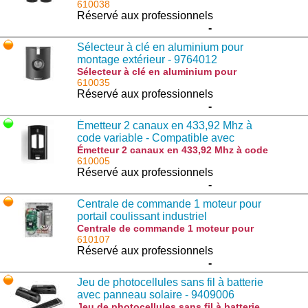
V-AC/V-DC pour portail automatique -
610038
940901764 : PUPILLA
Réservé aux professionnels
-
Sélecteur à clé en aluminium pour
montage extérieur - 9764012
Sélecteur à clé en aluminium pour
montage extérieur - 9764012 : CH
610035
Réservé aux professionnels
-
Émetteur 2 canaux en 433,92 Mhz à
code variable - Compatible avec
TO.GO2VA - 9863065
Émetteur 2 canaux en 433,92 Mhz à code
variable - Compatible avec TO.GO2VA -
610005
9863065 : TO.GO2WV
Réservé aux professionnels
-
Centrale de commande 1 moteur pour
portail coulissant industriel
BUFFALO160 OTI SC 230V AC avec
Centrale de commande 1 moteur pour
portail coulissant industriel BUFFALO160
610107
récepteur intégré - 917604258
OTI SC 230V AC avec récepteur intégré -
Réservé aux professionnels
917604258 : BUFFALO DRIVE
-
Jeu de photocellules sans fil à batterie
avec panneau solaire - 9409006
Jeu de photocellules sans fil à batterie