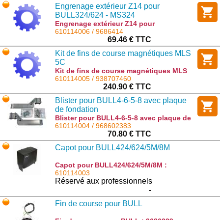
Engrenage extérieur Z14 pour
BULL324/624 - MS324
Engrenage extérieur Z14 pour
BULL324/624 - MS324 : 9686414
610114006 / 9686414
69.46 € TTC
Kit de fins de course magnétiques MLS
5C
Kit de fins de course magnétiques MLS
5C : 938707460
610114005 / 938707460
240.90 € TTC
Blister pour BULL4-6-5-8 avec plaque
de fondation
Blister pour BULL4-6-5-8 avec plaque de
fondation : 968602383
610114004 / 968602383
70.80 € TTC
Capot pour BULL424/624/5M/8M
Capot pour BULL424/624/5M/8M :
9686427
610114003
Réservé aux professionnels
-
Fin de course pour BULL