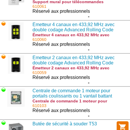
Support mural pour télécommandes
TO.GO A et TO.GO VA - 9830075 : SMART
610061
Réservé aux professionnels
-
Émetteur 4 canaux en 433,92 MHz avec
double codage Advanced Rolling Code
(ARC) et Rolling Code - 9863174
Émetteur 4 canaux en 433,92 MHz avec
double codage Advanced Rolling Code
610060
(ARC) et Rolling Code - 9863174 :
Réservé aux professionnels
TO.GO4VA
-
Émetteur 2 canaux en 433,92 MHz avec
double codage Advanced Rolling Code
(ARC) et Rolling Code - 9863173
Émetteur 2 canaux en 433,92 MHz avec
double codage Advanced Rolling Code
610059
(ARC) et Rolling Code - 9863173 :
Réservé aux professionnels
TO.GO2VA
-
Centrale de commande 1 moteur pour
portails coulissants ou 1 vantail battant
230V AC avec récepteur intégré -
Centrale de commande 1 moteur pour
portails coulissants ou 1 vantail battant
610103
9176136
230V AC avec récepteur intégré - 9176136
Réservé aux professionnels
: CORE
-
Butée de sécurité à souder T53