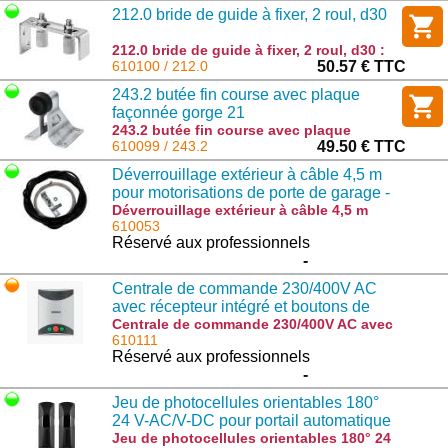
212.0 bride de guide à fixer, 2 roul, d30
212.0 bride de guide à fixer, 2 roul, d30 :
212.0
610100 / 212.0
50.57 € TTC
243.2 butée fin course avec plaque
façonnée gorge 21
243.2 butée fin course avec plaque
façonnée gorge 21 : 243.2
610099 / 243.2
49.50 € TTC
Déverrouillage extérieur à câble 4,5 m
pour motorisations de porte de garage -
9558021
Déverrouillage extérieur à câble 4,5 m
pour motorisations de porte de garage -
610053
9558021 : 9558021
Réservé aux professionnels
-
Centrale de commande 230/400V AC
avec récepteur intégré et boutons de
commande intégrés - 917600975
Centrale de commande 230/400V AC avec
récepteur intégré et boutons de
610111
commande intégrés - 917600975 :
Réservé aux professionnels
THINKY.P
-
Jeu de photocellules orientables 180°
24 V-AC/V-DC pour portail automatique
- 940901764
Jeu de photocellules orientables 180° 24