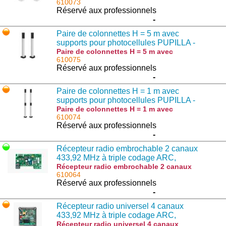
pour photocellules PUPILLA - 9252070 :
610073
IRI.CELL
Réservé aux professionnels
-
Paire de colonnettes H = 5 m avec
supports pour photocellules PUPILLA -
923001615
Paire de colonnettes H = 5 m avec
supports pour photocellules PUPILLA -
610075
923001615 : POL.05
Réservé aux professionnels
-
Paire de colonnettes H = 1 m avec
supports pour photocellules PUPILLA -
923001768
Paire de colonnettes H = 1 m avec
supports pour photocellules PUPILLA -
610074
923001768 : POL.12
Réservé aux professionnels
-
Récepteur radio embrochable 2 canaux
433,92 MHz à triple codage ARC,
Rolling Code et Code Fixe - 9673102
Récepteur radio embrochable 2 canaux
433,92 MHz à triple codage ARC, Rolling
610064
Code et Code Fixe - 9673102 : ONE.2WI
Réservé aux professionnels
-
Récepteur radio universel 4 canaux
433,92 MHz à triple codage ARC,
Rolling Code et Code Fixe - 9673177
Récepteur radio universel 4 canaux