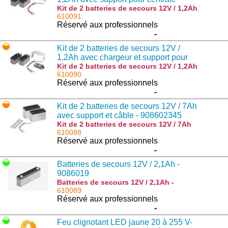
BRAINY24 PLUS- 976000841
Kit de 2 batteries de secours 12V / 1,2Ah
avec support pour centrale BRAINY24
610091
PLUS- 976000841 : BRAINY24.CB-SW
Réservé aux professionnels
-
Kit de 2 batteries de secours 12V /
1,2Ah avec chargeur et support pour
centrale BRAINY24 - 9760014
Kit de 2 batteries de secours 12V / 1,2Ah
avec chargeur et support pour centrale
610090
BRAINY24 - 9760014 : BRAINY24.CB
Réservé aux professionnels
-
Kit de 2 batteries de secours 12V / 7Ah
avec support et câble - 908602345
Kit de 2 batteries de secours 12V / 7Ah
avec support et câble - 908602345 :
610088
BT6.BAT
Réservé aux professionnels
-
Batteries de secours 12V / 2,1Ah -
9086019
Batteries de secours 12V / 2,1Ah -
9086019 : DA.BT2
610089
Réservé aux professionnels
-
Feu clignotant LED jaune 20 à 255 V-