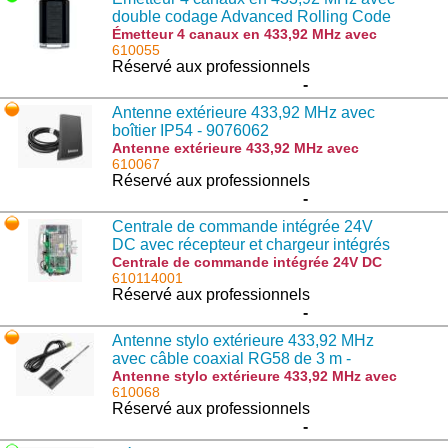
double codage Advanced Rolling Code
(ARC) et Rolling Code - 9863198
Émetteur 4 canaux en 433,92 MHz avec
double codage Advanced Rolling Code
610055
(ARC) et Rolling Code - 9863198 :
Réservé aux professionnels
IRI.TX4VA
-
Antenne extérieure 433,92 MHz avec
boîtier IP54 - 9076062
Antenne extérieure 433,92 MHz avec
boîtier IP54 - 9076062 : AWO
610067
Réservé aux professionnels
-
Centrale de commande intégrée 24V
DC avec récepteur et chargeur intégrés
pour opérateur BULL SE - 968602649
Centrale de commande intégrée 24V DC
avec récepteur et chargeur intégrés pour
610114001
opérateur BULL SE - 968602649 : CP.B24-
Réservé aux professionnels
D120
-
Antenne stylo extérieure 433,92 MHz
avec câble coaxial RG58 de 3 m -
907600922
Antenne stylo extérieure 433,92 MHz avec
câble coaxial RG58 de 3 m - 907600922 :
610068
AW
Réservé aux professionnels
-