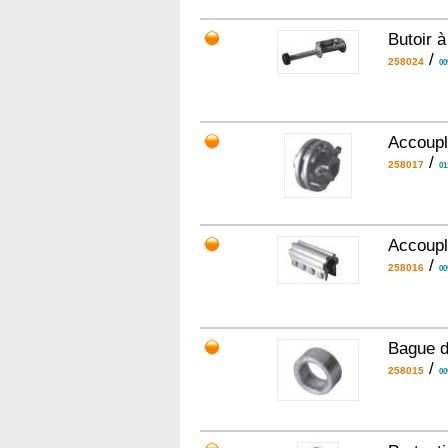
Butoir 
/
258024
00
Accoupl
/
258017
01
Accoupl
/
258016
00
Bague d
/
258015
00