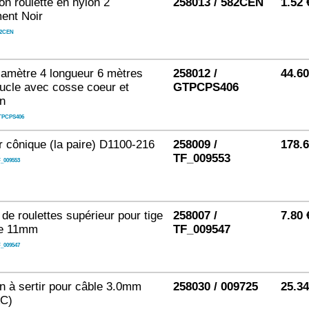
on roulette en nylon 2
258013 / 582CEN
1.52 
ent Noir
82CEN
iamètre 4 longueur 6 mètres
258012 /
44.6
ucle avec cosse coeur et
GTPCPS406
n
TPCPS406
 cônique (la paire) D1100-216
258009 /
178.
TF_009553
_009553
de roulettes supérieur pour tige
258007 /
7.80 
re 11mm
TF_009547
_009547
 à sertir pour câble 3.0mm
258030 / 009725
25.3
AC)