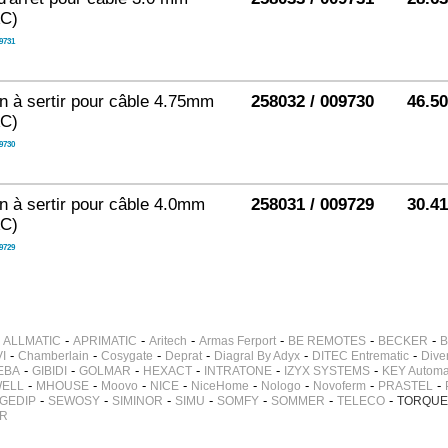
AC)
9731
 à sertir pour câble 4.75mm
258032 / 009730
46.5
AC)
9730
 à sertir pour câble 4.0mm
258031 / 009729
30.4
AC)
9729
-
-
-
-
-
-
-
ALLMATIC
APRIMATIC
Aritech
Armas Ferport
BE REMOTES
BECKER
B
-
-
-
-
-
-
I
Chamberlain
Cosygate
Deprat
Diagral By Adyx
DITEC Entrematic
Dive
-
-
-
-
-
-
EBA
GIBIDI
GOLMAR
HEXACT
INTRATONE
IZYX SYSTEMS
KEY Automa
-
-
-
-
-
-
-
-
ELL
MHOUSE
Moovo
NICE
NiceHome
Nologo
Novoferm
PRASTEL
-
-
-
-
-
-
-
GEDIP
SEWOSY
SIMINOR
SIMU
SOMFY
SOMMER
TELECO
TORQUE
R