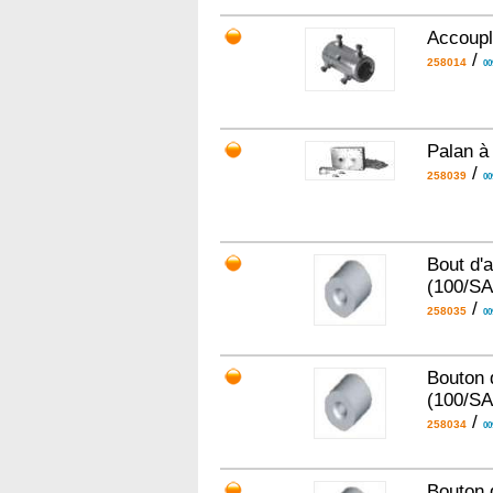
Accoupl
/
258014
00
Palan à
/
258039
00
Bout d'
(100/S
/
258035
00
Bouton 
(100/S
/
258034
00
Bouton 