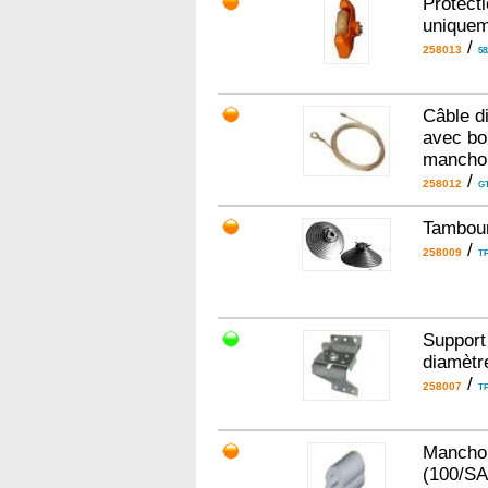
Protecti
uniquem
/
258013
5
Câble d
avec bo
mancho
/
258012
G
Tambour
/
258009
TF
Support 
diamèt
/
258007
TF
Manchon
(100/S