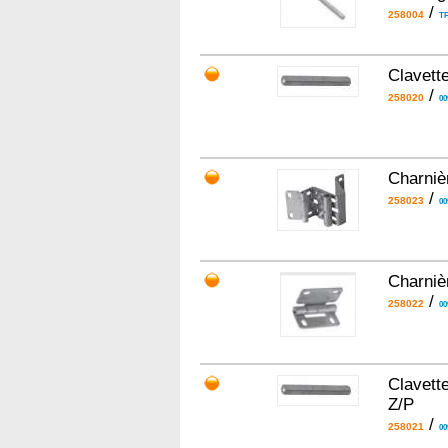
/
258004
TF
Clavett
/
258020
00
Charnièr
/
258023
00
Charniè
/
258022
00
Clavett
Z/P
/
258021
00