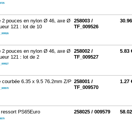
9725
e 2 pouces en nylon Ø 46, axe Ø
258003 /
30.9
ueur 121 : lot de 10
TF_009526
_009526
e 2 pouces en nylon Ø 46, axe Ø
258002 /
5.83 
ueur 121 : lot de 2
TF_009527
_009527
e courbée 6.35 x 9.5 76.2mm Z/P
258001 /
1.27 
TF_009570
_009570
à ressort PS65Euro
258025 / 009579
58.0
9579