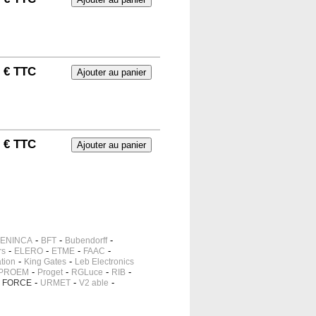
0 € TTC
1 € TTC
-
-
-
ENINCA
BFT
Bubendorff
-
-
-
-
rs
ELERO
ETME
FAAC
-
-
tion
King Gates
Leb Electronics
-
-
-
-
PROEM
Proget
RGLuce
RIB
-
-
-
 FORCE
URMET
V2 able