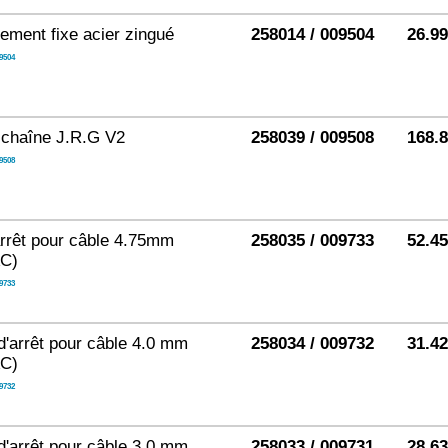
ement fixe acier zingué
258014 / 009504
26.9
9504
 chaîne J.R.G V2
258039 / 009508
168.
9508
arrêt pour câble 4.75mm
258035 / 009733
52.4
AC)
9733
d'arrêt pour câble 4.0 mm
258034 / 009732
31.4
AC)
9732
d'arrêt pour câble 3.0 mm
258033 / 009731
28.6