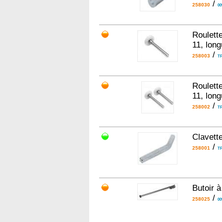
/
258030
00
Roulett
11, long
/
258003
TF
Roulett
11, long
/
258002
TF
Clavett
/
258001
TF
Butoir 
/
258025
00