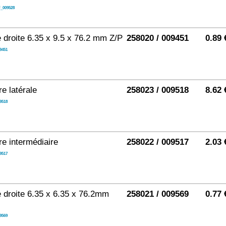
_009528
e droite 6.35 x 9.5 x 76.2 mm Z/P
258020 / 009451
0.89 
9451
e latérale
258023 / 009518
8.62 
9518
re intermédiaire
258022 / 009517
2.03 
9517
e droite 6.35 x 6.35 x 76.2mm
258021 / 009569
0.77 
9569