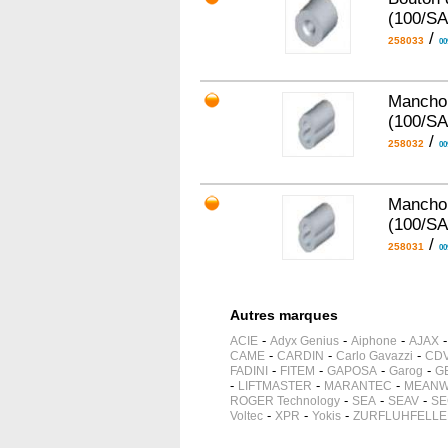
(100/S
/
258033
00
Manchon
(100/S
/
258032
00
Manchon
(100/S
/
258031
00
Autres marques
-
-
-
ACIE
Adyx Genius
Aiphone
AJAX
-
-
-
CAME
CARDIN
Carlo Gavazzi
CDV
-
-
-
-
FADINI
FITEM
GAPOSA
Garog
G
-
-
-
LIFTMASTER
MARANTEC
MEANW
-
-
-
ROGER Technology
SEA
SEAV
SE
-
-
-
Voltec
XPR
Yokis
ZURFLUHFELLE