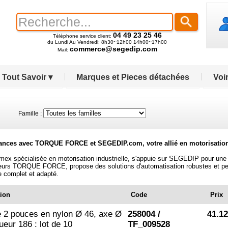
04 49 23 25 46
Téléphone service client:
du Lundi Au Vendredi: 8h30~12h00 14h00~17h00
commerce@segedip.com
Mail:
Tout Savoir ▾
Marques et Pieces détachées
Voir
amille :
ces avec TORQUE FORCE et SEGEDIP.com, votre allié en motorisation i
pécialisée en motorisation industrielle, s'appuie sur SEGEDIP pour une dis
urs TORQUE FORCE, propose des solutions d'automatisation robustes et per
e complet et adapté.
ion
Code
Prix
e 2 pouces en nylon Ø 46, axe Ø
258004 /
41.1
ueur 186 : lot de 10
TF_009528