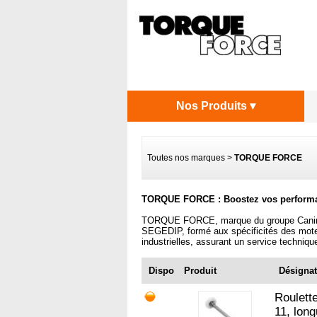
Nos Produits ▾
Toutes nos marques
>
TORQUE FORCE
F
TORQUE FORCE : Boostez vos performan
TORQUE FORCE, marque du groupe Canimex s
SEGEDIP, formé aux spécificités des mote
industrielles, assurant un service techniqu
Dispo
Produit
Désignat
Roulett
11, long