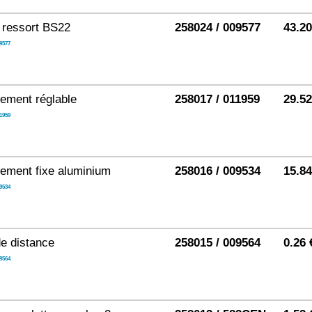
à ressort BS22
258024 / 009577
43.2
9577
ement réglable
258017 / 011959
29.5
1959
ement fixe aluminium
258016 / 009534
15.8
9534
e distance
258015 / 009564
0.26 
9564