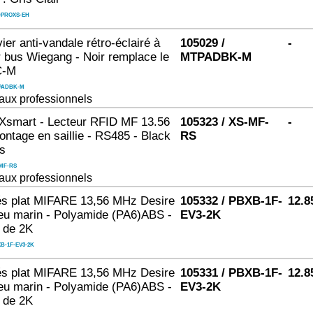
DPROXS-EH
vier anti-vandale rétro-éclairé à
105029 /
-
ur bus Wiegang - Noir remplace le
MTPADBK-M
C-M
PADBK-M
aux professionnels
smart - Lecteur RFID MF 13.56
105323 / XS-MF-
-
ntage en saillie - RS485 - Black
RS
rs
MF-RS
aux professionnels
és plat MIFARE 13,56 MHz Desire
105332 / PBXB-1F-
12.8
eu marin - Polyamide (PA6)ABS -
EV3-2K
 de 2K
B-1F-EV3-2K
és plat MIFARE 13,56 MHz Desire
105331 / PBXB-1F-
12.8
eu marin - Polyamide (PA6)ABS -
EV3-2K
 de 2K