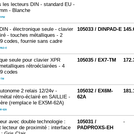
s les lecteurs DIN - standard EU -
mm - Blanche
NFPW
N - électronique seule - clavier
105033 / DINPAD-E
145.
iré - touches métalliques - 2
 99 codes, fournie sans cadre
PAD-E
ique seule pour clavier XPR
105035 / EX7-TM
172.
metalliques rétroéclairées - 4
99 codes
-TM
autonome 2 relais 12/24v -
105032 / EX6M-
181.
métal rétro-éclairé en SAILLIE -
62A
ière (remplace le EX5M-62A)
M-62A
teur avec double technologie :
105031 /
-
t lecteur de proximité : interface
PADPROXS-EH
: Gris Clair