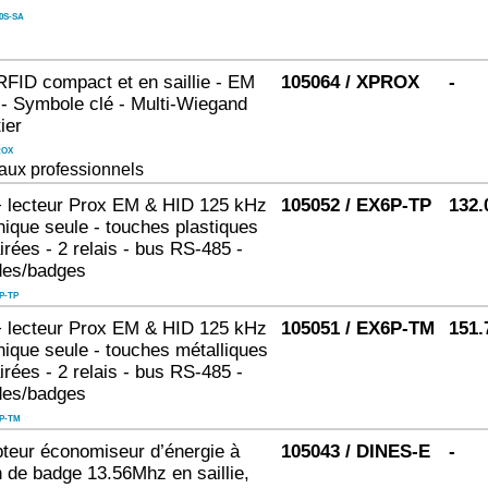
0S-SA
RFID compact et en saillie - EM
105064 / XPROX
-
- Symbole clé - Multi-Wiegand
ier
ROX
aux professionnels
+ lecteur Prox EM & HID 125 kHz
105052 / EX6P-TP
132.
onique seule - touches plastiques
irées - 2 relais - bus RS-485 -
des/badges
P-TP
+ lecteur Prox EM & HID 125 kHz
105051 / EX6P-TM
151.
onique seule - touches métalliques
irées - 2 relais - bus RS-485 -
des/badges
P-TM
upteur économiseur d’énergie à
105043 / DINES-E
-
n de badge 13.56Mhz en saillie,