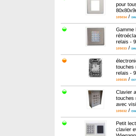
pour tou
80x80x9
/
105034
DI
Gamme DI
rétroécla
relais -
/
105033
DIN
électron
touches 
relais - 
/
105035
EX7
Clavier 
touches 
avec vis
/
105032
EX6
Petit lec
clavier e
Wiegang 