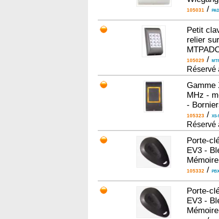
/
105031
PA
Petit cla
relier s
MTPAD
/
105029
MT
Réservé 
Gamme X
MHz - mo
- Bornie
/
105323
XS-
Réservé 
Porte-cl
EV3 - Bl
Mémoire
/
105332
PBX
Porte-cl
EV3 - Bl
Mémoire