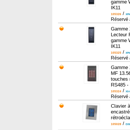
gamme WS
IK11
/
105326
XP
Réservé 
Gamme Xp
Lecteur 
gamme WS
IK11
/
105325
XPM
Réservé 
Gamme Xs
MF 13.56
touches 
RS485 - 
/
105324
XS-
Réservé 
Clavier à
encastré
rétroécla
/
105028
EX5