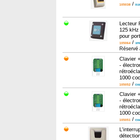
/
105038
B10
Lecteur 
125 kHz 
pour port
/
105064
XP
Réservé 
Clavier 
- électr
rétroécla
1000 co
/
105052
EX6
Clavier 
- électr
rétroécla
1000 co
/
105051
EX6
L’interr
détectio