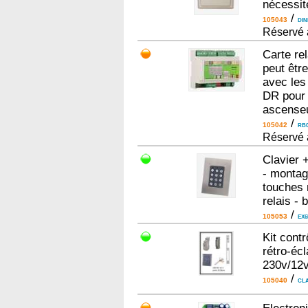
nécessit
/
105043
DIN
Réservé 
Carte rel
peut êtr
avec les
DR pour 
ascenseu
/
105042
RB0
Réservé 
Clavier 
- montag
touches 
relais -
/
105053
EX6
Kit cont
rétro-écl
230v/12
/
105040
CL