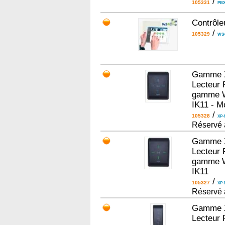
/
105331
PBX
Contrôle
/
105329
WS4
Gamme Xp
Lecteur 
gamme WS
IK11 - Mo
/
105328
XP-
Réservé 
Gamme Xp
Lecteur 
gamme WS
IK11
/
105327
XP-
Réservé 
Gamme Xp
Lecteur 