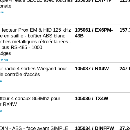
ique 4 relais SEULE avec touches
105039 / EX7-TP
125.
onate
-TP
+ lecteur Prox EM & HID 125 kHz
105061 / EX6PM-
157.
 en saillie - boîtier ABS blanc
43B
uches métalliques rétroéclairées -
 - bus RS-485 - 1000
adges
PM-43B
r radio 4 sorties Wiegand pour
105037 / RX4W
247.
de contrôle d'accès
4W
teur 4 canaux 868Mhz pour
105036 / TX4W
-
ur RX4W
4W
IN - ABS - face avant SIMPLE
105034 / DINFPW
27.2