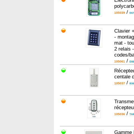
Electron
polycarb
/
105039
EX7
Clavier 
- montage
mat - to
2 relais
codes/b
/
105061
EX6
Récepteu
centale 
/
105037
RX
Transmet
récepte
/
105036
TX
Gamme D