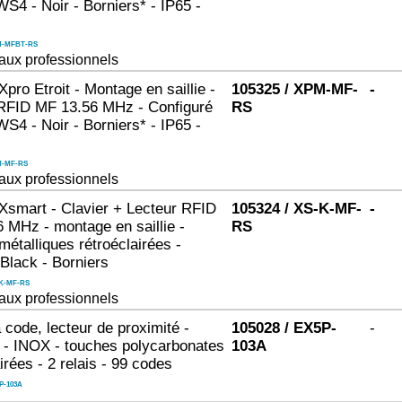
4 - Noir - Borniers* - IP65 -
M-MFBT-RS
aux professionnels
ro Etroit - Montage en saillie -
105325 / XPM-MF-
-
RFID MF 13.56 MHz - Configuré
RS
4 - Noir - Borniers* - IP65 -
-MF-RS
aux professionnels
mart - Clavier + Lecteur RFID
105324 / XS-K-MF-
-
 MHz - montage en saillie -
RS
métalliques rétroéclairées -
Black - Borniers
K-MF-RS
aux professionnels
 code, lecteur de proximité -
105028 / EX5P-
-
 - INOX - touches polycarbonates
103A
irées - 2 relais - 99 codes
P-103A