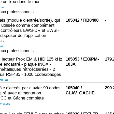
e un trou dans le mur
ES-E
aux professionnels
ais (module d’entrée/sortie), qui
105042 / RB0408
-
e utilisée comme complément
 contrôleurs EWS-DR et EWSI-
disposer de l’application
r.
408
aux professionnels
+ lecteur Prox EM & HID 125 kHz
105053 / EX6PM-
179.
e encastré - plaque INOX -
103A
métalliques rétroéclairées - 2
 bus RS-485 - 1000 codes/badges
PM-103A
rôle d'accès par clavier 99 codes
105040 /
290.
airé avec alimentation
CLAV_GACHE
vCC et Gâche complète
AV_GACHE