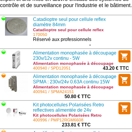
contrôle et de surveillance pour l'industrie et le bâtiment.
Catadioptre seul pour cellule reflex
diamètre 84mm
Catadioptre seul pour cellule reflex
diamètre 84mm : ER4
170050
Réservé aux professionnels
-
Alimentation monophasée à découpage
230v/12v continu - 5W
Alimentation monophasée à découpage
230v/12v continu - 5W : SPD12051
400940 / SPD12051
43.20 € TTC
Alimentation monophasée à découpage
SPMA : 230v/24v 0.63A continu 15W
Alimentation monophasée à découpage
SPMA : 230v/24v 0.63A continu 15W :
400941 / SPMA24151
SPMA24151
50.80 € TTC
Kit photocellules Polarisées Retro
reflectives alimentée de 24v
Kit photocellules Polarisées Retro
reflectives alimentée de 24v :
400996 / PMP12RGM6608
PMP12RGM6608
233.81 € TTC