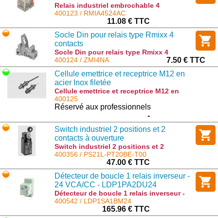
Relais industriel embrochable 4
inverseurs 5A - bobine 24 V AC-DC :
400123 / RMIA4524AC
RMIA4524AC
11.08 € TTC
Socle Din pour relais type Rmixx 4
contacts
Socle Din pour relais type Rmixx 4
contacts : ZMI4NA
400124 / ZMI4NA
7.50 € TTC
Cellule emettrice et receptrice M12 en
acier Inox filetée
Cellule emettrice et receptrice M12 en
acier Inox filetée : MOFT20/MOFR-M12-5
400125
Réservé aux professionnels
-
Switch industriel 2 positions et 2
contacts à ouverture
Switch industriel 2 positions et 2
contacts à ouverture : PS21L-PT20BE-
400356 / PS21L-PT20BE-T00
T00
47.00 € TTC
Détecteur de boucle 1 relais inverseur -
24 VCA/CC - LDP1PA2DU24
Détecteur de boucle 1 relais inverseur -
24 VCA/CC - LDP1PA2DU24 :
400542 / LDP1SA1BM24
LDP1SA1BM24
165.96 € TTC