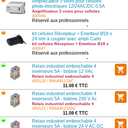
Amplificateur 3 voies pour cellules
photo-électriques 12/24AC/DC 0.5A
Amplificateur 3 voies pour cellules
photo-électriques 12/24AC/DC 0.5A :
400046
MPF3-912RSL
Réservé aux professionnels
-
kit cellules Récepteur + Emetteur Ø18 x
24 mm à coupler avec ampli Carlo
gavazzi distance 15m
kit cellules Récepteur + Emetteur Ø18 x
24 mm à coupler avec ampli Carlo gavazzi
400047
distance 15m : MPFRD184+MPFT15D184
Réservé aux professionnels
-
Relais industriel embrochable 4
inverseurs 5A - bobine 12 VAc
Relais industriel embrochable 4
inverseurs 5A - bobine 12 VAc :
400120 / RMIA4512AC
RMIA4512AC
11.08 € TTC
Relais industriel embrochable 4
inverseurs 5A - bobine 230 V Ac
Relais industriel embrochable 4
inverseurs 5A - bobine 230 V Ac :
400122 / RMIA45230AC
RMIA45230AC
11.08 € TTC
Relais industriel embrochable 4
inverseurs 5A - bobine 24 V AC-DC