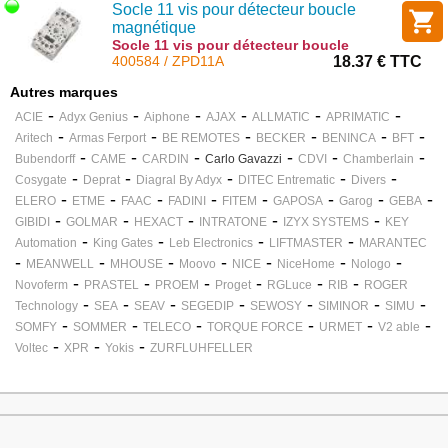
Socle 11 vis pour détecteur boucle
magnétique
Socle 11 vis pour détecteur boucle
magnétique : ZPD11A
400584 / ZPD11A
18.37 € TTC
Autres marques
-
-
-
-
-
-
ACIE
Adyx Genius
Aiphone
AJAX
ALLMATIC
APRIMATIC
-
-
-
-
-
-
Aritech
Armas Ferport
BE REMOTES
BECKER
BENINCA
BFT
-
-
-
-
-
-
Bubendorff
CAME
CARDIN
Carlo Gavazzi
CDVI
Chamberlain
-
-
-
-
-
Cosygate
Deprat
Diagral By Adyx
DITEC Entrematic
Divers
-
-
-
-
-
-
-
-
ELERO
ETME
FAAC
FADINI
FITEM
GAPOSA
Garog
GEBA
-
-
-
-
-
GIBIDI
GOLMAR
HEXACT
INTRATONE
IZYX SYSTEMS
KEY
-
-
-
-
Automation
King Gates
Leb Electronics
LIFTMASTER
MARANTEC
-
-
-
-
-
-
-
MEANWELL
MHOUSE
Moovo
NICE
NiceHome
Nologo
-
-
-
-
-
-
Novoferm
PRASTEL
PROEM
Proget
RGLuce
RIB
ROGER
-
-
-
-
-
-
-
Technology
SEA
SEAV
SEGEDIP
SEWOSY
SIMINOR
SIMU
-
-
-
-
-
-
SOMFY
SOMMER
TELECO
TORQUE FORCE
URMET
V2 able
-
-
-
Voltec
XPR
Yokis
ZURFLUHFELLER