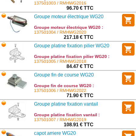
137501003 / RMHWG2016
96.70 € TTC
Groupe moteur électrique WG20
Groupe moteur électrique WG20 :
RMHWG2020
137501004 / RMHWG2020
217.18 € TTC
Groupe platine fixation pilier WG20
Groupe platine fixation pilier WG20 :
RMHWG2018
137501005 / RMHWG2018
84.47 € TTC
Groupe fin de course WG20
Groupe fin de course WG20 :
RMHWG2022
137501006 / RMHWG2022
71.90 € TTC
Groupe platine fixation vantail
Groupe platine fixation vantail :
RMHWG2019
137501007 / RMHWG2019
108.91 € TTC
capot arriere WG20