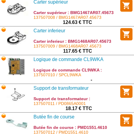
Carter supérieur
Carter supérieur : BMG1467AR07.45673
137507008 / BMG1467AR07.45673
124.63 € TTC
Carter inferieur
Carter inferieur : BMG1468AR07.45673
137507009 / BMG1468AR07.45673
117.65 € TTC
Logique de commande CL9WKA
Logique de commande CL9WKA :
SPCL9WKA
137507010 / SPCL9WKA
-
Support de transformateur
Support de transformateur :
PD0865A0001
137507011 / PD0865A0001
18.17 € TTC
Butée fin de course
Butée fin de course : PMD1551.4610
137507012 / PMD1551.4610