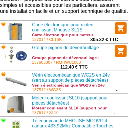
simples et accessibles pour les particuliers, assurant
une installation facile et un support technique de qualité.
Carte électronique pour moteur
coulissant Mhouse SL1S
Carte électronique pour moteur
coulissant Mhouse SL1S : CL1SK
137014 / CL1SK
305.32 € TTC
Groupe pignon de déverrouillage
Groupe pignon de déverrouillage :
RMHWU1008
137503007 / RMHWU1008
112.40 € TTC
Vérin électromécanique WG2S en 24v
(sert au support de pièces détachées)
Vérin électromécanique WG2S en 24v
(sert au support de pièces détachées) :
137512 / WG2S
-
WG2S
Moteur coulissant SL10 (support pour
pièces détachées)
Moteur coulissant SL10 (support pour
pièces détachées) : SL10
137517 / SL10
-
Télécommande MHOUSE MOOVO 4
canaux 433.92Mhz Compatible Touches