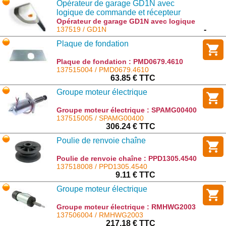
Opérateur de garage GD1N avec
logique de commande et récepteur
intégrés. Transmission par courroie sur
Opérateur de garage GD1N avec logique
de commande et récepteur intégrés.
137519 / GD1N
-
rail en acier zingué
Transmission par courroie sur rail en
Plaque de fondation
acier zingué : GD1N
Plaque de fondation : PMD0679.4610
137515004 / PMD0679.4610
63.85 € TTC
Groupe moteur électrique
Groupe moteur électrique : SPAMG00400
137515005 / SPAMG00400
306.24 € TTC
Poulie de renvoie chaîne
Poulie de renvoie chaîne : PPD1305.4540
137518008 / PPD1305.4540
9.11 € TTC
Groupe moteur électrique
Groupe moteur électrique : RMHWG2003
137506004 / RMHWG2003
217.18 € TTC