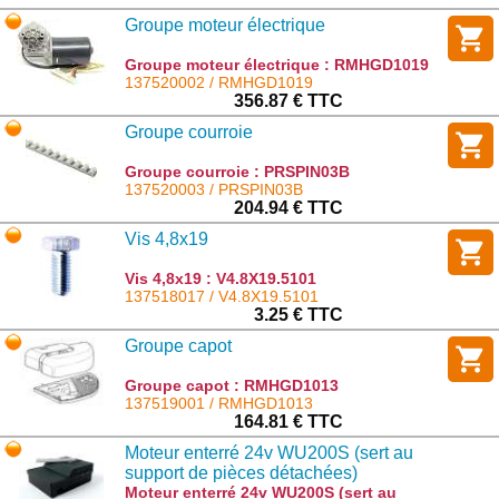
Groupe moteur électrique
Groupe moteur électrique : RMHGD1019
137520002 / RMHGD1019
356.87 € TTC
Groupe courroie
Groupe courroie : PRSPIN03B
137520003 / PRSPIN03B
204.94 € TTC
Vis 4,8x19
Vis 4,8x19 : V4.8X19.5101
137518017 / V4.8X19.5101
3.25 € TTC
Groupe capot
Groupe capot : RMHGD1013
137519001 / RMHGD1013
164.81 € TTC
Moteur enterré 24v WU200S (sert au
support de pièces détachées)
Moteur enterré 24v WU200S (sert au