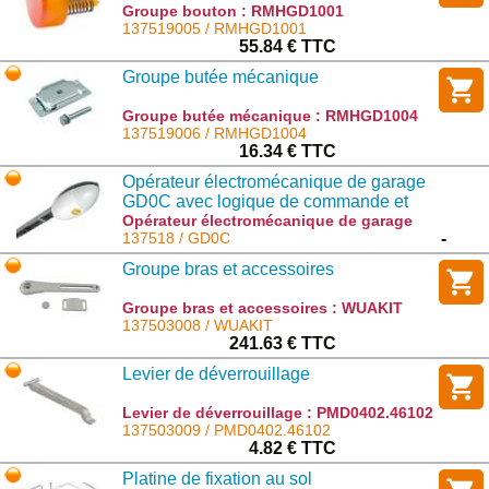
Groupe bouton : RMHGD1001
137519005 / RMHGD1001
55.84 € TTC
Groupe butée mécanique
Groupe butée mécanique : RMHGD1004
137519006 / RMHGD1004
16.34 € TTC
Opérateur électromécanique de garage
GD0C avec logique de commande et
récepteur intégrés. Transmission par
Opérateur électromécanique de garage
GD0C avec logique de commande et
137518 / GD0C
-
chaîne avec rail en acier zingué.
récepteur intégrés. Transmission par
Groupe bras et accessoires
chaîne avec rail en acier zingué. : GD0C
Groupe bras et accessoires : WUAKIT
137503008 / WUAKIT
241.63 € TTC
Levier de déverrouillage
Levier de déverrouillage : PMD0402.46102
137503009 / PMD0402.46102
4.82 € TTC
Platine de fixation au sol