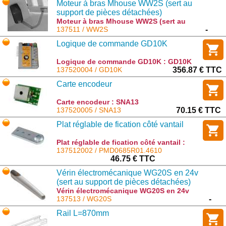
Moteur à bras Mhouse WW2S (sert au
support de pièces détachées)
Moteur à bras Mhouse WW2S (sert au
support de pièces détachées) : WW2S
137511 / WW2S
-
Logique de commande GD10K
Logique de commande GD10K : GD10K
137520004 / GD10K
356.87 € TTC
Carte encodeur
Carte encodeur : SNA13
137520005 / SNA13
70.15 € TTC
Plat réglable de fication côté vantail
Plat réglable de fication côté vantail :
PMD0685R01.4610
137512002 / PMD0685R01.4610
46.75 € TTC
Vérin électromécanique WG20S en 24v
(sert au support de pièces détachées)
Vérin électromécanique WG20S en 24v
(sert au support de pièces détachées) :
137513 / WG20S
-
WG20S
Rail L=870mm