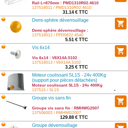
Rail L=870mm : PMD1310R02.4610
137518011 / PMD1310R02.4610
31.14 € TTC
Demi-sphère déverrouillage
Demi-sphère déverrouillage :
PPD0822.4540
137518012 / PPD0822.4540
5.51 € TTC
Vis 6x14
Vis 6x14 : V6X14A.5102
137518013 / V6X14A.5102
3.25 € TTC
Moteur coulissant SL1S - 24v 400Kg
(support pour pièces détachées)
Moteur coulissant SL1S - 24v 400Kg
(support pour pièces détachées) : SL1S
137515 / SL1S
-
Groupe vis sans fin
Groupe vis sans fin : RMHWG2007
137506002 / RMHWG2007
129.88 € TTC
Groupe déverrouillage