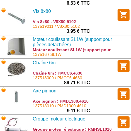
6.53 € TTC
Vis 8x80
Vis 8x80 : V8X80.5102
137519011 / V8X80.5102
3.95 € TTC
Moteur coulissant SL1W (support pour
pièces détachées)
Moteur coulissant SL1W (support pour
pièces détachées) : SL1W
137516 / SL1W
-
Chaîne 6m
Chaîne 6m : PMCC6.4630
137518009 / PMCC6.4630
89.71 € TTC
Axe pignon
Axe pignon : PMD1300.4610
137518010 / PMD1300.4610
9.11 € TTC
Groupe moteur électrique
Groupe moteur électrique : RMHSL1010