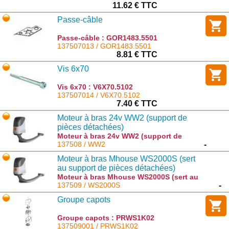
11.62 € TTC
Passe-câble
Passe-câble : GOR1483.5501
137507013 / GOR1483.5501
8.81 € TTC
Vis 6x70
Vis 6x70 : V6X70.5102
137507014 / V6X70.5102
7.40 € TTC
Moteur à bras 24v WW2 (support de
pièces détachées)
Moteur à bras 24v WW2 (support de
pièces détachées) : WW2
137508 / WW2
-
Moteur à bras Mhouse WS2000S (sert
au support de pièces détachées)
Moteur à bras Mhouse WS2000S (sert au
support de pièces détachées) : WS2000S
137509 / WS2000S
-
Groupe capots
Groupe capots : PRWS1K02
137509001 / PRWS1K02