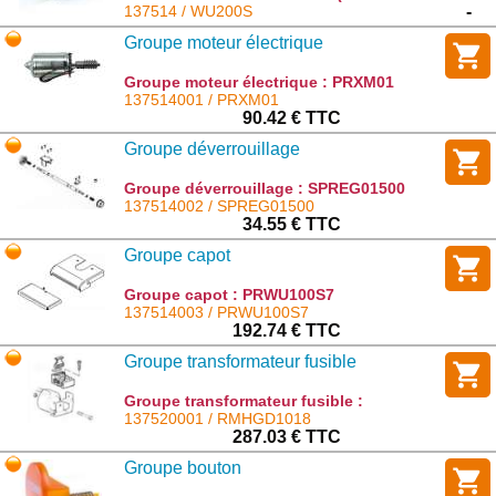
support de pièces détachées) : WU200S
137514 / WU200S
-
Groupe moteur électrique
Groupe moteur électrique : PRXM01
137514001 / PRXM01
90.42 € TTC
Groupe déverrouillage
Groupe déverrouillage : SPREG01500
137514002 / SPREG01500
34.55 € TTC
Groupe capot
Groupe capot : PRWU100S7
137514003 / PRWU100S7
192.74 € TTC
Groupe transformateur fusible
Groupe transformateur fusible :
RMHGD1018
137520001 / RMHGD1018
287.03 € TTC
Groupe bouton