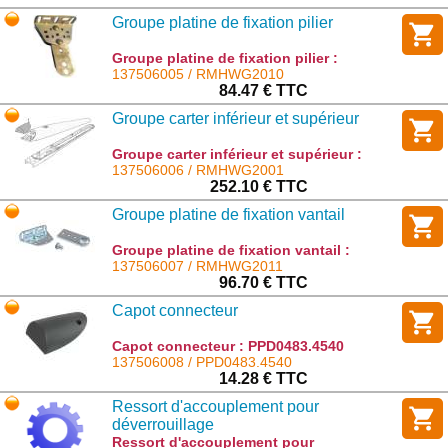
Groupe platine de fixation pilier
Groupe platine de fixation pilier :
RMHWG2010
137506005 / RMHWG2010
84.47 € TTC
Groupe carter inférieur et supérieur
Groupe carter inférieur et supérieur :
RMHWG2001
137506006 / RMHWG2001
252.10 € TTC
Groupe platine de fixation vantail
Groupe platine de fixation vantail :
RMHWG2011
137506007 / RMHWG2011
96.70 € TTC
Capot connecteur
Capot connecteur : PPD0483.4540
137506008 / PPD0483.4540
14.28 € TTC
Ressort d'accouplement pour
déverrouillage
Ressort d'accouplement pour