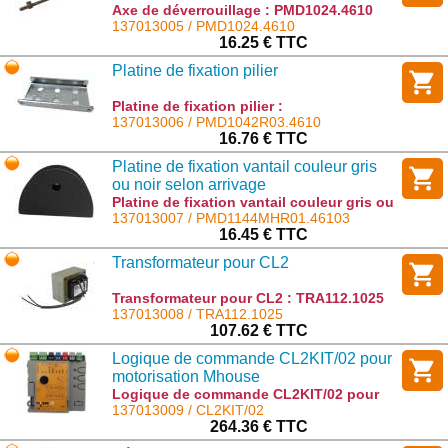
Axe de déverrouillage : PMD1024.4610
137013005 / PMD1024.4610
16.25 € TTC
Platine de fixation pilier
Platine de fixation pilier :
PMD1042R03.4610
137013006 / PMD1042R03.4610
16.76 € TTC
Platine de fixation vantail couleur gris
ou noir selon arrivage
Platine de fixation vantail couleur gris ou
noir selon arrivage :
137013007 / PMD1144MHR01.46103
PMD1144MHR01.46103
16.45 € TTC
Transformateur pour CL2
Transformateur pour CL2 : TRA112.1025
137013008 / TRA112.1025
107.62 € TTC
Logique de commande CL2KIT/02 pour
motorisation Mhouse
Logique de commande CL2KIT/02 pour
motorisation Mhouse : CL2KIT/02
137013009 / CL2KIT/02
264.36 € TTC