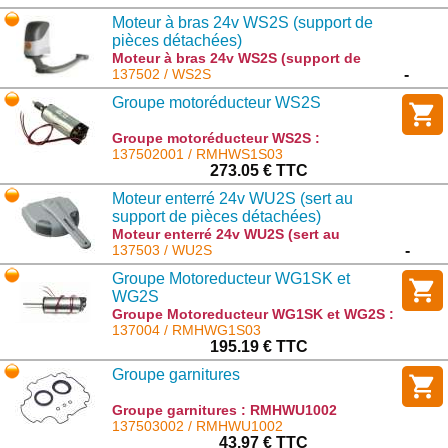
Moteur à bras 24v WS2S (support de
pièces détachées)
Moteur à bras 24v WS2S (support de
pièces détachées) : WS2S
137502 / WS2S
-
Groupe motoréducteur WS2S
Groupe motoréducteur WS2S :
RMHWS1S03
137502001 / RMHWS1S03
273.05 € TTC
Moteur enterré 24v WU2S (sert au
support de pièces détachées)
Moteur enterré 24v WU2S (sert au
support de pièces détachées) : WU2S
137503 / WU2S
-
Groupe Motoreducteur WG1SK et
WG2S
Groupe Motoreducteur WG1SK et WG2S :
RMHWG1S03
137004 / RMHWG1S03
195.19 € TTC
Groupe garnitures
Groupe garnitures : RMHWU1002
137503002 / RMHWU1002
43.97 € TTC