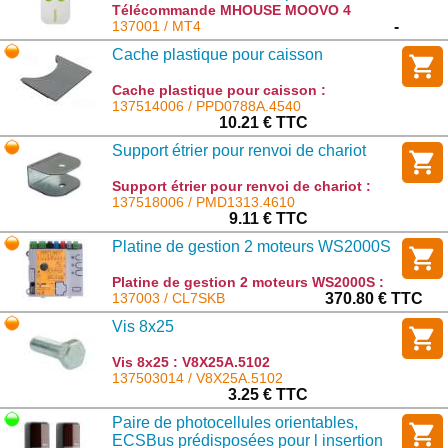
Vertes
Télécommande MHOUSE MOOVO 4
canaux 433.92Mhz Compatible Touches
137001 / MT4
-
Vertes : MT4
Cache plastique pour caisson
Cache plastique pour caisson :
PPD0788A.4540
137514006 / PPD0788A.4540
10.21 € TTC
Support étrier pour renvoi de chariot
Support étrier pour renvoi de chariot :
PMD1313.4610
137518006 / PMD1313.4610
9.11 € TTC
Platine de gestion 2 moteurs WS2000S
Platine de gestion 2 moteurs WS2000S :
CL7SKB
137003 / CL7SKB
370.80 € TTC
Vis 8x25
Vis 8x25 : V8X25A.5102
137503014 / V8X25A.5102
3.25 € TTC
Paire de photocellules orientables,
ECSBus prédisposées pour l insertion