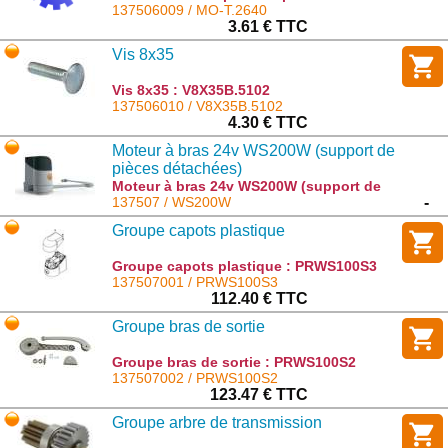
déverrouillage : MO-T.2640
137506009 / MO-T.2640
3.61 € TTC
Vis 8x35
Vis 8x35 : V8X35B.5102
137506010 / V8X35B.5102
4.30 € TTC
Moteur à bras 24v WS200W (support de
pièces détachées)
Moteur à bras 24v WS200W (support de
pièces détachées) : WS200W
137507 / WS200W
-
Groupe capots plastique
Groupe capots plastique : PRWS100S3
137507001 / PRWS100S3
112.40 € TTC
Groupe bras de sortie
Groupe bras de sortie : PRWS100S2
137507002 / PRWS100S2
123.47 € TTC
Groupe arbre de transmission