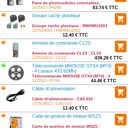
du module d éclairage LM100 (en
Paire de photocellules orientables,
ECSBus prédisposées pour l insertion du
137002 / PH200
83.74 € TTC
option) compatible aussi chez
module d éclairage LM100 (en option)
NiceHome
Groupe cache plastique
compatible aussi chez NiceHome : PH200
Groupe cache plastique : RMHWU1001
137503001 / RMHWU1001
12.40 € TTC
Armoire de commande CL2S
Armoire de commande CL2S : CL2S
137503015 / CL2S
439.28 € TTC
Télécommande MHOUSE GTX4 (MT4)
- 4 canaux 433.92Mhz
Télécommande MHOUSE GTX4 (MT4) - 4
canaux 433.92Mhz : GTX4
137012 / GTX4
44.46 € TTC
Câble d\'alimentation
Câble d\'alimentation : CA5.532
137519012 / CA5.532
12.40 € TTC
Carte de gestion de moteur WS2S
Carte de gestion de moteur WS2S :