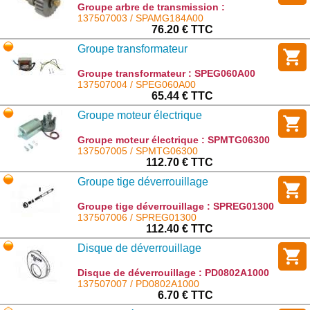
Groupe arbre de transmission :
SPAMG184A00
137507003 / SPAMG184A00
76.20 € TTC
Groupe transformateur
Groupe transformateur : SPEG060A00
137507004 / SPEG060A00
65.44 € TTC
Groupe moteur électrique
Groupe moteur électrique : SPMTG06300
137507005 / SPMTG06300
112.70 € TTC
Groupe tige déverrouillage
Groupe tige déverrouillage : SPREG01300
137507006 / SPREG01300
112.40 € TTC
Disque de déverrouillage
Disque de déverrouillage : PD0802A1000
137507007 / PD0802A1000
6.70 € TTC