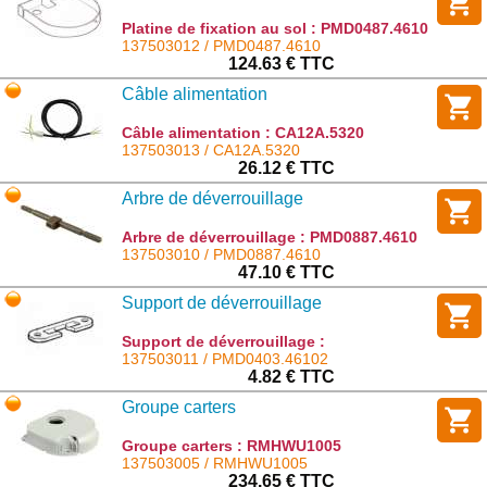
Platine de fixation au sol : PMD0487.4610
137503012 / PMD0487.4610
124.63 € TTC
Câble alimentation
Câble alimentation : CA12A.5320
137503013 / CA12A.5320
26.12 € TTC
Arbre de déverrouillage
Arbre de déverrouillage : PMD0887.4610
137503010 / PMD0887.4610
47.10 € TTC
Support de déverrouillage
Support de déverrouillage :
PMD0403.46102
137503011 / PMD0403.46102
4.82 € TTC
Groupe carters
Groupe carters : RMHWU1005
137503005 / RMHWU1005
234.65 € TTC