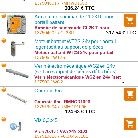
137504001 / RMHWU1003
306.24 € TTC
Armoire de commande CL2KIT pour
portail battant
Armoire de commande CL2KIT pour
portail battant : CL2KIT
137504002 / CL2KIT
317.54 € TTC
Moteur battant WT2S 24v pour portail
léger (sert au support de pièces
détachées)
Moteur battant WT2S 24v pour portail
léger (sert au support de pièces
137505 / WT2S
-
détachées) : WT2S
Vérin électromécanique WG2 en 24v
(sert au support de pièces détachées)
Vérin électromécanique WG2 en 24v (sert
au support de pièces détachées) : WG2
137506 / WG2
-
Courroie 6m
Courroie 6m : RMHGD1006
137519004 / RMHGD1006
124.63 € TTC
Vis 6,3x45
Vis 6,3x45 : V6.3X45.5101
137519010 / V6.3X45.5101