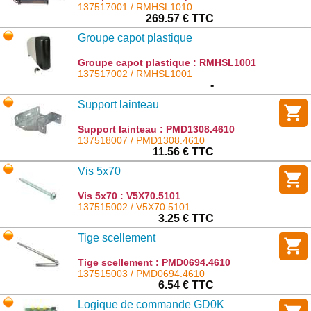
137517001 / RMHSL1010
269.57 € TTC
Groupe capot plastique
Groupe capot plastique : RMHSL1001
137517002 / RMHSL1001
-
Support lainteau
Support lainteau : PMD1308.4610
137518007 / PMD1308.4610
11.56 € TTC
Vis 5x70
Vis 5x70 : V5X70.5101
137515002 / V5X70.5101
3.25 € TTC
Tige scellement
Tige scellement : PMD0694.4610
137515003 / PMD0694.4610
6.54 € TTC
Logique de commande GD0K