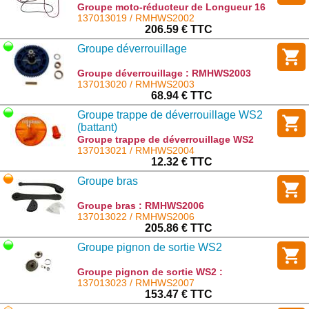
Groupe moto-réducteur de Longueur 16
cm et de diamètre 4 cm 24v/36v :
137013019 / RMHWS2002
RMHWS2002
206.59 € TTC
Groupe déverrouillage
Groupe déverrouillage : RMHWS2003
137013020 / RMHWS2003
68.94 € TTC
Groupe trappe de déverrouillage WS2
(battant)
Groupe trappe de déverrouillage WS2
(battant) : RMHWS2004
137013021 / RMHWS2004
12.32 € TTC
Groupe bras
Groupe bras : RMHWS2006
137013022 / RMHWS2006
205.86 € TTC
Groupe pignon de sortie WS2
Groupe pignon de sortie WS2 :
RMHWS2007
137013023 / RMHWS2007
153.47 € TTC