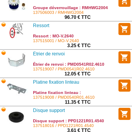
Groupe déverrouillage : RMHWG2004
137506003 / RMHWG2004
96.70 € TTC
Ressort
Ressort : MO-V.2640
137515001 / MO-V.2640
3.25 € TTC
Étrier de renvoi
Étrier de renvoi : PMD0541R02.4610
137519007 / PMD0541R02.4610
12.05 € TTC
Platine fixation linteau
Platine fixation linteau :
PMD0540R01.4610
137519008 / PMD0540R01.4610
11.35 € TTC
Disque support
Disque support : PPD1221R01.4540
137518016 / PPD1221R01.4540
3.61 € TTC