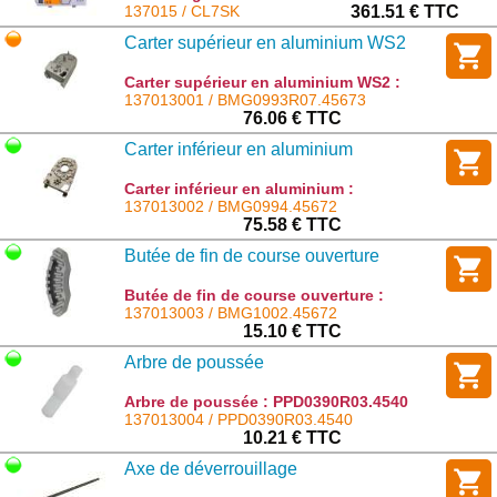
CL7SK
137015 / CL7SK
361.51 € TTC
Carter supérieur en aluminium WS2
Carter supérieur en aluminium WS2 :
BMG0993R07.45673
137013001 / BMG0993R07.45673
76.06 € TTC
Carter inférieur en aluminium
Carter inférieur en aluminium :
BMG0994.45672
137013002 / BMG0994.45672
75.58 € TTC
Butée de fin de course ouverture
Butée de fin de course ouverture :
BMG1002.45672
137013003 / BMG1002.45672
15.10 € TTC
Arbre de poussée
Arbre de poussée : PPD0390R03.4540
137013004 / PPD0390R03.4540
10.21 € TTC
Axe de déverrouillage