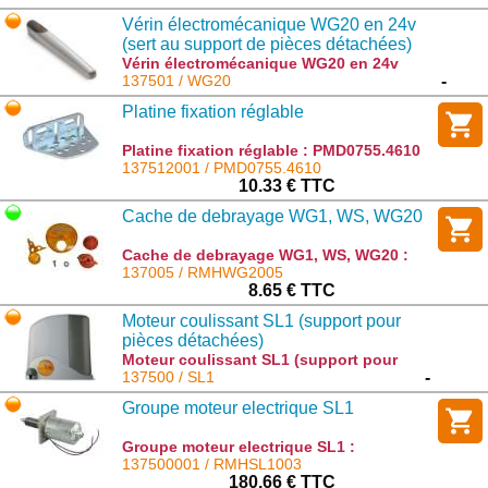
Vérin électromécanique WG20 en 24v
(sert au support de pièces détachées)
Vérin électromécanique WG20 en 24v
(sert au support de pièces détachées) :
137501 / WG20
-
WG20
Platine fixation réglable
Platine fixation réglable : PMD0755.4610
137512001 / PMD0755.4610
10.33 € TTC
Cache de debrayage WG1, WS, WG20
Cache de debrayage WG1, WS, WG20 :
RMHWG2005
137005 / RMHWG2005
8.65 € TTC
Moteur coulissant SL1 (support pour
pièces détachées)
Moteur coulissant SL1 (support pour
pièces détachées) : SL1
137500 / SL1
-
Groupe moteur electrique SL1
Groupe moteur electrique SL1 :
RMHSL1003
137500001 / RMHSL1003
180.66 € TTC