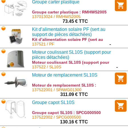
Groupe carter plastique
Groupe carter plastique : RMHWS2005
137013024 / RMHWS2005
73.45 € TTC
Kit d’alimentation solaire PF (sert au
support de pièces détachées)
Kit d’alimentation solaire PF (sert au
support de pièces détachées) : PF
137521 / PF
-
Moteur coulissant SL10S (support pour
pièces détachées)
Moteur coulissant SL10S (support pour
pièces détachées) : SL10S
137522 / SL10S
-
Moteur de remplacement SL10S
Moteur de remplacement SL10S :
SPAMG01300
137522001 / SPAMG01300
311.09 € TTC
Groupe capot SL10S
Groupe capot SL10S : SPCG000500
137522002 / SPCG000500
130.16 € TTC