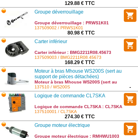
129.88 € TTC
Groupe déverrouillage
Groupe déverrouillage : PRWS1K01
137509002 / PRWS1K01
80.98 € TTC
Carter inférieur
Carter inférieur : BMG2211R08.45673
137509003 / BMG2211R08.45673
168.29 € TTC
Moteur à bras Mhouse WS200S (sert au
support de pièces détachées)
Moteur à bras Mhouse WS200S (sert au
support de pièces détachées) : WS200S
137510 / WS200S
-
Logique de commande CL7SKA
Logique de commande CL7SKA : CL7SKA
137510001 / CL7SKA
274.30 € TTC
Groupe moteur électrique
Groupe moteur électrique : RMHWU1003