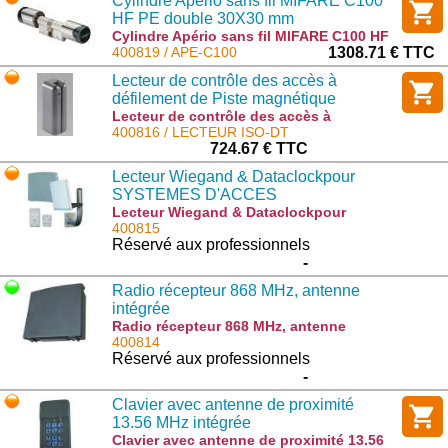
Cylindre Apério sans fil MIFARE C100
HF PE double 30X30 mm
Cylindre Apério sans fil MIFARE C100 HF
PE double 30X30 mm : APE-C100
400819 / APE-C100
1308.71 € TTC
Lecteur de contrôle des accès à
défilement de Piste magnétique
Lecteur de contrôle des accès à
défilement de Piste magnétique :
400816 / LECTEUR ISO-DT
LECTEUR ISO-DT
724.67 € TTC
Lecteur Wiegand & Dataclockpour
SYSTEMES D'ACCES
Lecteur Wiegand & Dataclockpour
SYSTEMES D'ACCES : LP868-WDT-AT
400815
Réservé aux professionnels
-
Radio récepteur 868 MHz, antenne
intégrée
Radio récepteur 868 MHz, antenne
intégrée : RT868-WDT
400814
Réservé aux professionnels
-
Clavier avec antenne de proximité
13.56 MHz intégrée
Clavier avec antenne de proximité 13.56