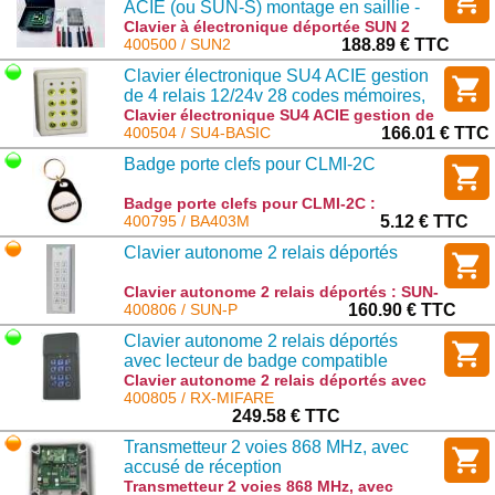
ACIE (ou SUN-S) montage en saillie -
sécurité maximale
Clavier à électronique déportée SUN 2
ACIE (ou SUN-S) montage en saillie -
400500 / SUN2
188.89 € TTC
sécurité maximale : SUN2
Clavier électronique SU4 ACIE gestion
de 4 relais 12/24v 28 codes mémoires,
touches polycarbonates, BEIGE
Clavier électronique SU4 ACIE gestion de
4 relais 12/24v 28 codes mémoires,
400504 / SU4-BASIC
166.01 € TTC
touches polycarbonates, BEIGE : SU4-
Badge porte clefs pour CLMI-2C
BASIC
Badge porte clefs pour CLMI-2C :
BA403M
400795 / BA403M
5.12 € TTC
Clavier autonome 2 relais déportés
Clavier autonome 2 relais déportés : SUN-
P
400806 / SUN-P
160.90 € TTC
Clavier autonome 2 relais déportés
avec lecteur de badge compatible
centrale ELA
Clavier autonome 2 relais déportés avec
lecteur de badge compatible centrale ELA
400805 / RX-MIFARE
: RX-MIFARE
249.58 € TTC
Transmetteur 2 voies 868 MHz, avec
accusé de réception
Transmetteur 2 voies 868 MHz, avec