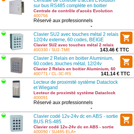
Centrale de contrôle d'accès Evolution
sur bus RS485 complète en boitier
métal
Centrale de contrôle d'accès Evolution
sur bus RS485 complète en boitier métal :
400756
POWER EVOLUTION
Réservé aux professionnels
-
Clavier SU2 avec touches métal 2 relais
12/24v externe, 60 codes, BEIGE
Clavier SU2 avec touches métal 2 relais
12/24v externe, 60 codes, BEIGE : SU2-
400330 / SU2-TME
143.46 € TTC
TME
Clavier 2 Relais en boitier Aluminium,
60 codes ,touches métal, 12/24v
Clavier 2 Relais en boitier Aluminium, 60
codes ,touches métal, 12/24v : CL-3C-RS
400771 / CL-3C-RS
141.14 € TTC
Lecteur de proximité système Dataclock
et Wiegand
Lecteur de proximité système Dataclock
et Wiegand : TPROX-WDT
400091
Réservé aux professionnels
-
Clavier codé 12v-24v dc en ABS - sortie
BUS RS-485
Clavier codé 12v-24v dc en ABS - sortie
BUS RS-485 : SU485-ELA+
400090 / SU485-ELA+