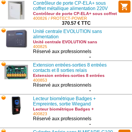
Contrôleur de porte CP-ELA+ sous
coffret métallique alimentation 220V
12V 1A
Contrôleur de porte CP-ELA+ sous coffret
métallique alimentation 220V 12V 1A :
400826 / PROTECT-POWER
PROTECT-POWER
370.57 € TTC
Unité centrale EVOLUTION sans
alimentation
Unité centrale EVOLUTION sans
alimentation : CT-EVOLUTION-V2
400825
Réservé aux professionnels
-
Extension entrées-sorties 8 entrées
contacts et 8 sorties relais
programmables.
Extension entrées-sorties 8 entrées
contacts et 8 sorties relais
400853
programmables. : IO8-ELA+
Réservé aux professionnels
-
Lecteur biométrique Badges +
Empreintes, sortie Wiegand
Lecteur biométrique Badges +
Empreintes, sortie Wiegand : SIGMALITE
400823
Réservé aux professionnels
-