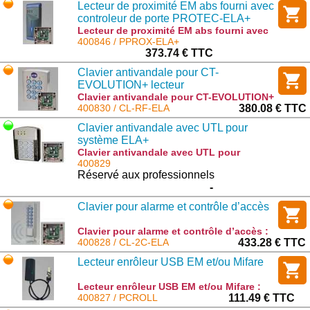
Lecteur de proximité EM abs fourni avec
controleur de porte PROTEC-ELA+
Lecteur de proximité EM abs fourni avec
controleur de porte PROTEC-ELA+ :
400846 / PPROX-ELA+
PPROX-ELA+
373.74 € TTC
Clavier antivandale pour CT-
EVOLUTION+ lecteur
Clavier antivandale pour CT-EVOLUTION+
lecteur : CL-RF-ELA
400830 / CL-RF-ELA
380.08 € TTC
Clavier antivandale avec UTL pour
système ELA+
Clavier antivandale avec UTL pour
système ELA+ : SUN-S-ELA+
400829
Réservé aux professionnels
-
Clavier pour alarme et contrôle d’accès
Clavier pour alarme et contrôle d’accès :
CL-2C-ELA
400828 / CL-2C-ELA
433.28 € TTC
Lecteur enrôleur USB EM et/ou Mifare
Lecteur enrôleur USB EM et/ou Mifare :
PCROLL
400827 / PCROLL
111.49 € TTC