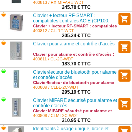
MHz intégrée : RX-MIFARE-WDT
400813 / RX-MIFARE-WDT
245.78 € TTC
Clavier + lecteur RF-SMART :
compatibles centrales ACIE (CP100,
CPA etc..)
Clavier + lecteur RF-SMART : compatibles
centrales ACIE (CP100, CPA etc..) : CL-RF-
400812 / CL-RF-WDT
WDT
205.24 € TTC
Clavier pour alarme et contrôle d’accès
Clavier pour alarme et contrôle d’accès :
CL-2C-WDT
400811 / CL-2C-WDT
183.70 € TTC
Clavier/lecteur de bluetooth pour alarme
et contrôle d’accès
Clavier/lecteur de bluetooth pour alarme
et contrôle d’accès : CLBL-2C-WDT
400809 / CLBL-2C-WDT
295.19 € TTC
Clavier MIFARE sécurisé pour alarme et
contrôle d’accès
Clavier MIFARE sécurisé pour alarme et
contrôle d’accès : CLMI-2C-WDT
400808 / CLMI-2C-WDT
210.95 € TTC
Identifiants à usage unique, bracelet