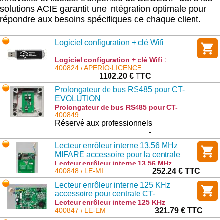
solutions ACIE garantit une intégration optimale pour
répondre aux besoins spécifiques de chaque client.
Logiciel configuration + clé Wifi
Logiciel configuration + clé Wifi :
APERIO-LICENCE
400824 / APERIO-LICENCE
1102.20 € TTC
Prolongateur de bus RS485 pour CT-
EVOLUTION
Prolongateur de bus RS485 pour CT-
EVOLUTION : PROBUS
400849
Réservé aux professionnels
-
Lecteur enrôleur interne 13.56 MHz
MIFARE accessoire pour la centrale
EVOLUTION
Lecteur enrôleur interne 13.56 MHz
MIFARE accessoire pour la centrale
400848 / LE-MI
252.24 € TTC
EVOLUTION : LE-MI
Lecteur enrôleur interne 125 KHz
accessoire pour centrale CT-
EVOLUTION
Lecteur enrôleur interne 125 KHz
accessoire pour centrale CT-EVOLUTION
400847 / LE-EM
321.79 € TTC
: LE-EM