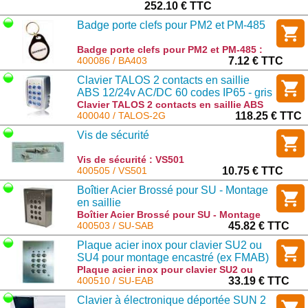
252.10 € TTC
Badge porte clefs pour PM2 et PM-485
Badge porte clefs pour PM2 et PM-485 :
BA403
400086 / BA403
7.12 € TTC
Clavier TALOS 2 contacts en saillie
ABS 12/24v AC/DC 60 codes IP65 - gris
Clavier TALOS 2 contacts en saillie ABS
12/24v AC/DC 60 codes IP65 - gris :
400040 / TALOS-2G
118.25 € TTC
TALOS-2G
Vis de sécurité
Vis de sécurité : VS501
400505 / VS501
10.75 € TTC
Boîtier Acier Brossé pour SU - Montage
en saillie
Boîtier Acier Brossé pour SU - Montage
en saillie : SU-SAB
400503 / SU-SAB
45.82 € TTC
Plaque acier inox pour clavier SU2 ou
SU4 pour montage encastré (ex FMAB)
Plaque acier inox pour clavier SU2 ou
SU4 pour montage encastré (ex FMAB) :
400510 / SU-EAB
33.19 € TTC
SU-EAB
Clavier à électronique déportée SUN 2