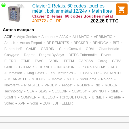
Clavier 2 Relais, 60 codes ,touches
métal , boitier métal 12/24v + Main libre
intégré
Clavier 2 Relais, 60 codes ,touches métal
, boitier métal 12/24v + Main libre intégré :
400772 / CL-RF
202.26 € TTC
CL-RF
Autres marques
-
-
-
-
-
-
ACIE
Adyx Genius
Aiphone
AJAX
ALLMATIC
APRIMATIC
-
-
-
-
-
-
Aritech
Armas Ferport
BE REMOTES
BECKER
BENINCA
BFT
-
-
-
-
-
-
Bubendorff
CAME
CARDIN
Carlo Gavazzi
CDVI
Chamberlain
-
-
-
-
-
Cosygate
Deprat
Diagral By Adyx
DITEC Entrematic
Divers
-
-
-
-
-
-
-
-
ELERO
ETME
FAAC
FADINI
FITEM
GAPOSA
Garog
GEBA
-
-
-
-
-
GIBIDI
GOLMAR
HEXACT
INTRATONE
IZYX SYSTEMS
KEY
-
-
-
-
Automation
King Gates
Leb Electronics
LIFTMASTER
MARANTEC
-
-
-
-
-
-
-
MEANWELL
MHOUSE
Moovo
NICE
NiceHome
Nologo
-
-
-
-
-
-
Novoferm
PRASTEL
PROEM
Proget
RGLuce
RIB
ROGER
-
-
-
-
-
-
-
Technology
SEA
SEAV
SEGEDIP
SEWOSY
SIMINOR
SIMU
-
-
-
-
-
-
SOMFY
SOMMER
TELECO
TORQUE FORCE
URMET
V2 able
-
-
-
Voltec
XPR
Yokis
ZURFLUHFELLER