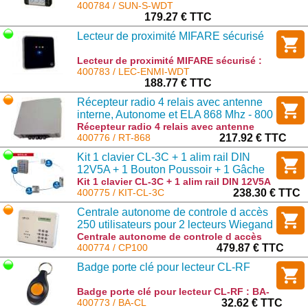
: SUN-S-WDT
400784 / SUN-S-WDT
179.27 € TTC
Lecteur de proximité MIFARE sécurisé
Lecteur de proximité MIFARE sécurisé :
LEC-ENMI-WDT
400783 / LEC-ENMI-WDT
188.77 € TTC
Récepteur radio 4 relais avec antenne
interne, Autonome et ELA 868 Mhz - 800
codes
Récepteur radio 4 relais avec antenne
interne, Autonome et ELA 868 Mhz - 800
400776 / RT-868
217.92 € TTC
codes : RT-868
Kit 1 clavier CL-3C + 1 alim rail DIN
12V5A + 1 Bouton Poussoir + 1 Gâche
réversible avec tétière
Kit 1 clavier CL-3C + 1 alim rail DIN 12V5A
+ 1 Bouton Poussoir + 1 Gâche réversible
400775 / KIT-CL-3C
238.30 € TTC
avec tétière : KIT-CL-3C
Centrale autonome de controle d accès
250 utilisateurs pour 2 lecteurs Wiegand
Centrale autonome de controle d accès
250 utilisateurs pour 2 lecteurs Wiegand :
400774 / CP100
479.87 € TTC
CP100
Badge porte clé pour lecteur CL-RF
Badge porte clé pour lecteur CL-RF : BA-
CL
400773 / BA-CL
32.62 € TTC