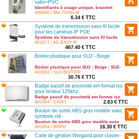
satin+PVC
Identifiants à usage unique, bracelet
satin+PVC : BM-TISSU-M
400866 / BM-TISSU-M
6.34 € TTC
Système de transmission sans fil facile
pour les caméras IP POE
Système de transmission sans fil facile
pour les caméras IP POE : AC-EASY-IP
401871 / AC-EASY-IP
467.40 € TTC
Boitier plastique pour SU2 - Beige
Boitier plastique pour SU2 - Beige : SU2-
BOITIER
402002 / SU2-BOITIER
30.76 € TTC
Badge passif de proximité em format iso
pour lecteur 125khz
Badge passif de proximité em format iso
pour lecteur 125khz : CA301
401004 / CA301
2.63 € TTC
Bouton de sortie ABS gros modèle avec
symbole clé
Bouton de sortie ABS gros modèle avec
symbole clé : BOPO
401854 / BOPO
16.30 € TTC
Carte de gestion Wiegand pour clavier-