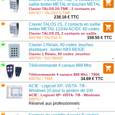
saillie boitier METAL et touches METAL
12/24v AC/DC 60 codes IP65
Clavier TALOS 2S-TME , 2 contacts en
saillie boitier METAL et touches METAL
400767 / TALOS2-S-TME
12/24v AC/DC 60 codes IP65 : TALOS2-S-
238.18 € TTC
TME
Clavier TALOS 2S, 2 contacts en saillie
boitier METAL 12/24v AC/DC 60 codes
IP65
Clavier TALOS 2S, 2 contacts en saillie
boitier METAL 12/24v AC/DC 60 codes
400766 / TALOS2-S
159.55 € TTC
IP65 : TALOS2-S
Clavier 1 Relais, 60 codes ,touches
plastiques , boitier ABS BEIGE
Clavier 1 Relais, 60 codes ,touches
plastiques , boitier ABS BEIGE : SU1-
400765 / SU1-BASIC
-
BASIC
Télécommande 4 canaux 868 Mhz
Télécommande 4 canaux 868 Mhz : T868
400761 / T868
34.69 € TTC
ACIE : Logiciel XP- VISTA- 7/8 -
Windows 10 pour la gestion de 100
sites pour centrale Evolution
ACIE : Logiciel XP- VISTA- 7/8 - Windows
10 pour la gestion de 100 sites pour
400757
centrale Evolution : LOG-EV1
Réservé aux professionnels
-