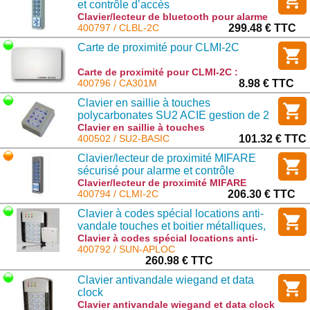
et contrôle d’accès
Clavier/lecteur de bluetooth pour alarme
et contrôle d’accès : CLBL-2C
400797 / CLBL-2C
299.48 € TTC
Carte de proximité pour CLMI-2C
Carte de proximité pour CLMI-2C :
CA301M
400796 / CA301M
8.98 € TTC
Clavier en saillie à touches
polycarbonates SU2 ACIE gestion de 2
relais - 60 codes étanche - BEIGE (ex
Clavier en saillie à touches
polycarbonates SU2 ACIE gestion de 2
400502 / SU2-BASIC
101.32 € TTC
SU2-EP)
relais - 60 codes étanche - BEIGE (ex
Clavier/lecteur de proximité MIFARE
SU2-EP) : SU2-BASIC
sécurisé pour alarme et contrôle
d’accès
Clavier/lecteur de proximité MIFARE
sécurisé pour alarme et contrôle d’accès
400794 / CLMI-2C
206.30 € TTC
: CLMI-2C
Clavier à codes spécial locations anti-
vandale touches et boitier métalliques,
gestion par tablette ou smartphone
Clavier à codes spécial locations anti-
vandale touches et boitier métalliques,
400792 / SUN-APLOC
gestion par tablette ou smartphone :
260.98 € TTC
SUN-APLOC
Clavier antivandale wiegand et data
clock
Clavier antivandale wiegand et data clock