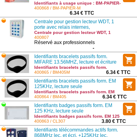
Identifiants à usage unique : BM-PAPIER-
M
400868 / BM-PAPIER-M
6.34 € TTC
Centrale pour gestion lecteur WDT, 1
porte avec relais internes,
programmation par clavier
Centrale pour gestion lecteur WDT, 1
porte avec relais internes, programmation
400807
par clavier : CPA
Réservé aux professionnels
-
Identifiants bracelets passifs form.
MIFARE 13.56MHZ, lecture et écriture
Identifiants bracelets passifs form.
MIFARE 13.56MHZ, lecture et écriture :
400865 / BM405M
6.34 € TTC
BM405M
Identifiants bracelets passifs form. EM
125KHz, lecture seule
Identifiants bracelets passifs form. EM
125KHz, lecture seule : BM405
400864 / BM405
6.34 € TTC
Identifiants badges passifs form. EM
125 KHz, lecture seule
Identifiants badges passifs form. EM 125
KHz, lecture seule : CL307
400863 / CL307
3.80 € TTC
Identifiants télécommandes actifs form.
868MHz lec. et écri. +125KHz lec.