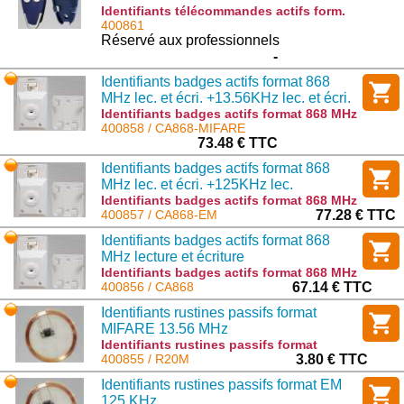
Identifiants télécommandes actifs form.
868MHz lec. et écri. +125KHz lec. : T868-
400861
EM
Réservé aux professionnels
-
Identifiants badges actifs format 868
MHz lec. et écri. +13.56KHz lec. et écri.
Identifiants badges actifs format 868 MHz
lec. et écri. +13.56KHz lec. et écri. :
400858 / CA868-MIFARE
CA868-MIFARE
73.48 € TTC
Identifiants badges actifs format 868
MHz lec. et écri. +125KHz lec.
Identifiants badges actifs format 868 MHz
lec. et écri. +125KHz lec. : CA868-EM
400857 / CA868-EM
77.28 € TTC
Identifiants badges actifs format 868
MHz lecture et écriture
Identifiants badges actifs format 868 MHz
lecture et écriture : CA868
400856 / CA868
67.14 € TTC
Identifiants rustines passifs format
MIFARE 13.56 MHz
Identifiants rustines passifs format
MIFARE 13.56 MHz : R20M
400855 / R20M
3.80 € TTC
Identifiants rustines passifs format EM
125 KHz