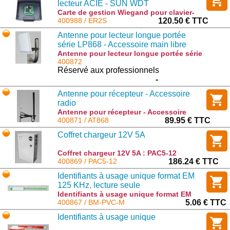
lecteur ACIE - SUN WDT
Carte de gestion Wiegand pour clavier-
lecteur ACIE - SUN WDT : ER2S
400988 / ER2S
120.50 € TTC
Antenne pour lecteur longue portée
série LP868 - Accessoire main libre
Antenne pour lecteur longue portée série
LP868 - Accessoire main libre : AT8WAY
400872
Réservé aux professionnels
-
Antenne pour récepteur - Accessoire
radio
Antenne pour récepteur - Accessoire
radio : AT868
400871 / AT868
89.95 € TTC
Coffret chargeur 12V 5A
Coffret chargeur 12V 5A : PAC5-12
400869 / PAC5-12
186.24 € TTC
Identifiants à usage unique format EM
125 KHz, lecture seule
Identifiants à usage unique format EM
125 KHz, lecture seule : BM-PVC-M
400867 / BM-PVC-M
5.06 € TTC
Identifiants à usage unique