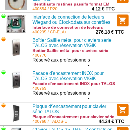
Identifiants rustines passifs format EM
125 KHz : R20
400854 / R20
4.12 € TTC
Interface de connection de lecteurs
Wiegand ou Clock&data sur contrôles
accès ELA+ pour centrale CT3000+
Interface de connection de lecteurs
Wiegand ou Clock&data sur contrôles
400295 / CP-ELA+
276.18 € TTC
accès ELA+ pour centrale CT3000+ : CP-
Boîtier Saillie métal pour claviers série
ELA+
TALOS avec réservation VIGIK
Boîtier Saillie métal pour claviers série
TALOS avec réservation VIGIK : TALOS-
400770
SAB
Réservé aux professionnels
-
Facade d'encastrement INOX pour
TALOS avec réservation VIGIK
Facade d'encastrement INOX pour TALOS
avec réservation VIGIK : TALOS-EAB
400769
Réservé aux professionnels
-
Plaque d\'encastrement pour clavier
série TALOS
Plaque d\'encastrement pour clavier série
TALOS : TALOS-E
400768 / TALOS-E
44.34 € TTC
Clavier TALOS 2S-TME , 2 contacts en