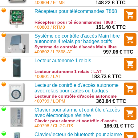
accusé de réception : ETM8
400804 / ETM8
148.22 € TTC
Récepteur pour télécommandes T868
Récepteur pour télécommandes T868 :
RTM8
400803 / RTM8
151.40 € TTC
Système de contrôle d'accès Main libre
autonome 4 relais par badges actifs
Système de contrôle d'accès Main libre
autonome 4 relais par badges actifs :
400802 / LP868-AT
997.06 € TTC
LP868-AT
Lecteur autonome 1 relais
Lecteur autonome 1 relais : LAT
400801 / LAT
183.73 € TTC
Lecteur de contrôle d\'accès autonome
avec relais pour cartes ou badges
Lecteur de contrôle d\'accès autonome
avec relais pour cartes ou badges :
400799 / LOPM
363.84 € TTC
LOPM
Clavier pour alarme et contrôle d’accès
avec électronique résinée
Clavier pour alarme et contrôle d’accès
avec électronique résinée : CL-2C-RS
400798 / CL-2C-RS
186.01 € TTC
Clavier/lecteur de bluetooth pour alarme