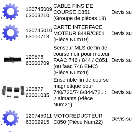
CABLE FINS DE
120745009
COURSE C851
Devis s
63003210
(Groupe de pièces 18)
'
'
CARTE INTERFACE
120745010
MOTEUR 844R/C851
Devis s
63000713
(Pièce Num19)
'
'
Senseur MLS de fin de
course noir pour moteur
120576
FAAC 746 / 844 / C851
Devis s
63000709
(ou faac 746 EMC)
(Pièce Num20)
Ensemble fin de course
magnetique pour
120577
740/720/746/844/721 :
Devis s
63001035
2 aimants (Pièce
Num21)
120745011
MOTOREDUCTEUR
Devis s
63002915
C850 (Pièce Num22)
'
'