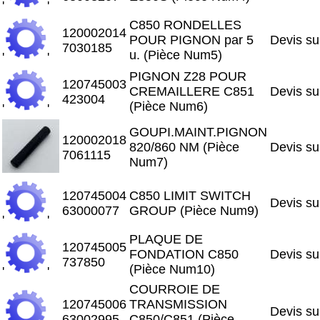
'
'
C850 RONDELLES
120002014
POUR PIGNON par 5
Devis s
7030185
u. (Pièce Num5)
'
'
PIGNON Z28 POUR
120745003
CREMAILLERE C851
Devis s
423004
(Pièce Num6)
'
'
GOUPI.MAINT.PIGNON
120002018
820/860 NM (Pièce
Devis s
7061115
Num7)
120745004
C850 LIMIT SWITCH
Devis s
63000077
GROUP (Pièce Num9)
'
'
PLAQUE DE
120745005
FONDATION C850
Devis s
737850
(Pièce Num10)
'
'
COURROIE DE
120745006
TRANSMISSION
Devis s
63002995
C850/C851 (Pièce