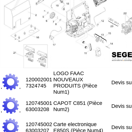
LOGO FAAC
120002001
NOUVEAUX
Devis s
7324745
PRODUITS (Pièce
'
'
Num1)
120745001
CAPOT C851 (Pièce
Devis s
63003208
Num2)
'
'
120745002
Carte electronique
Devis s
63003207
E850S (Pièce Num4)