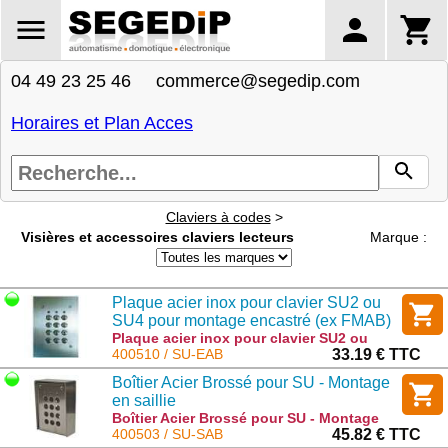
04 49 23 25 46 commerce@segedip.com
Horaires et Plan Acces
Claviers à codes
>
Visières et accessoires claviers lecteurs
Marque :
Plaque acier inox pour clavier SU2 ou
SU4 pour montage encastré (ex FMAB)
Plaque acier inox pour clavier SU2 ou
SU4 pour montage encastré (ex FMAB) :
400510 / SU-EAB
33.19 € TTC
SU-EAB
Boîtier Acier Brossé pour SU - Montage
en saillie
Boîtier Acier Brossé pour SU - Montage
en saillie : SU-SAB
400503 / SU-SAB
45.82 € TTC