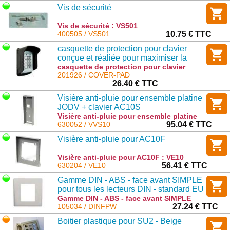
Vis de sécurité
Vis de sécurité : VS501
400505 / VS501
10.75 € TTC
casquette de protection pour clavier
conçue et réaliée pour maximiser la
protection de vos clavier des
casquette de protection pour clavier
conçue et réaliée pour maximiser la
201926 / COVER-PAD
intempéries.
protection de vos clavier des
26.40 € TTC
intempéries. : COVER-PAD
Visière anti-pluie pour ensemble platine
JODV + clavier AC10S
Visière anti-pluie pour ensemble platine
JODV + clavier AC10S : VVS10
630052 / VVS10
95.04 € TTC
Visière anti-pluie pour AC10F
Visière anti-pluie pour AC10F : VE10
630204 / VE10
56.41 € TTC
Gamme DIN - ABS - face avant SIMPLE
pour tous les lecteurs DIN - standard EU
- 80x80x9mm - Blanche
Gamme DIN - ABS - face avant SIMPLE
pour tous les lecteurs DIN - standard EU -
105034 / DINFPW
27.24 € TTC
80x80x9mm - Blanche : DINFPW
Boitier plastique pour SU2 - Beige