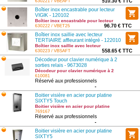
TERTIAIRE affleurant intégré - 122009 :
630221 / VBEAFT
510.30 € TTC
VBEAFT
Boîtier inox encastrable pour lecteur
VIGIK - 120102
Boîtier inox encastrable pour lecteur
VIGIK - 120102 : VBET25
630222 / VBET25
96.70 € TTC
Boîtier inox saillie avec lecteur
TERTIAIRE affleurant intégré - 122010
Boîtier inox saillie avec lecteur
TERTIAIRE affleurant intégré - 122010 :
630223 / VBSAFT
558.65 € TTC
VBSAFT
Décodeur pour clavier numérique à 2
sorties relais - 9673028
Décodeur pour clavier numérique à 2
sorties relais - 9673028 : BE.REC
610081
Réservé aux professionnels
-
Boitier visière en acier pour platine
SIXTY5 Touch
Boitier visière en acier pour platine
SIXTY5 Touch : GS 7165 SE
769167
Réservé aux professionnels
-
Boitier visière en acier pour platine
SIXTY5