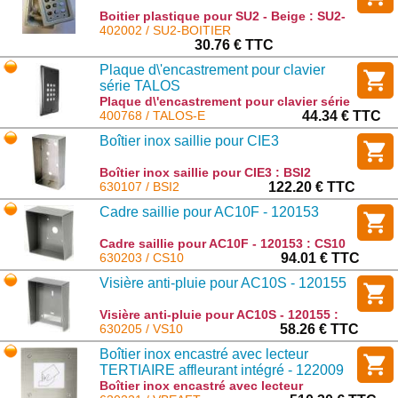
Boitier plastique pour SU2 - Beige : SU2-
BOITIER
402002 / SU2-BOITIER
30.76 € TTC
Plaque d\'encastrement pour clavier
série TALOS
Plaque d\'encastrement pour clavier série
TALOS : TALOS-E
400768 / TALOS-E
44.34 € TTC
Boîtier inox saillie pour CIE3
Boîtier inox saillie pour CIE3 : BSI2
630107 / BSI2
122.20 € TTC
Cadre saillie pour AC10F - 120153
Cadre saillie pour AC10F - 120153 : CS10
630203 / CS10
94.01 € TTC
Visière anti-pluie pour AC10S - 120155
Visière anti-pluie pour AC10S - 120155 :
VS10
630205 / VS10
58.26 € TTC
Boîtier inox encastré avec lecteur
TERTIAIRE affleurant intégré - 122009
Boîtier inox encastré avec lecteur