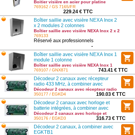
Boitier visière en acier pour platine
SIXTY5 : GS 7165/FR
769162 / GS 7165/FR
229.24 € TTC
Boîtier saillie avec visière NEXA Inox 2
x 2 modules 2 colonnes
Boîtier saillie avec visière NEXA Inox 2 x 2
modules 2 colonnes : GNX874
769133
Réservé aux professionnels
-
Boîtier saillie avec visière NEXA Inox 1
module 1 colonne
Boîtier saillie avec visière NEXA Inox 1
module 1 colonne : GNX871
769107 / GNX871
743.41 € TTC
Décodeur 2 canaux avec récepteur
radio 433 MHz, à combiner avec
EGKTB2
Décodeur 2 canaux avec récepteur radio
433 MHz, à combiner avec EGKTB2 :
350177 / EGKD4
190.03 € TTC
EGKD4
Décodeur 2 canaux avec horloge et
batterie intégrées, à combiner avec
EGKTB2
Décodeur 2 canaux avec horloge et
batterie intégrées, à combiner avec
350176 / EGKD3
316.73 € TTC
EGKTB2 : EGKD3
Décodeur 2 canaux, à combiner avec
EGKTB1