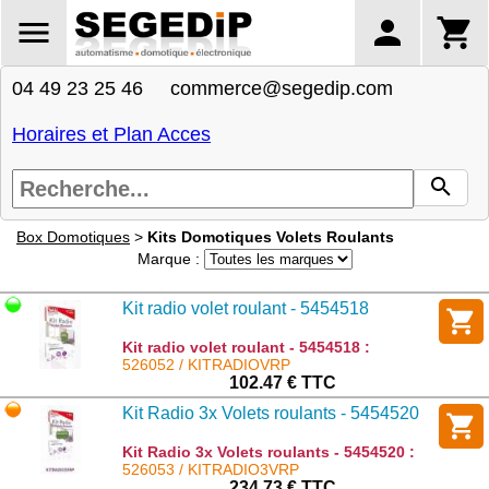
04 49 23 25 46 commerce@segedip.com
Horaires et Plan Acces
Box Domotiques
>
Kits Domotiques Volets Roulants
Marque :
Kit radio volet roulant - 5454518
Kit radio volet roulant - 5454518 :
KITRADIOVRP
526052 / KITRADIOVRP
102.47 € TTC
Kit Radio 3x Volets roulants - 5454520
Kit Radio 3x Volets roulants - 5454520 :
KITRADIO3VRP
526053 / KITRADIO3VRP
234.73 € TTC