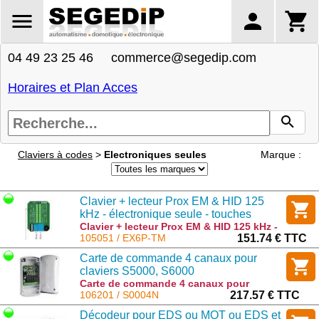
04 49 23 25 46 commerce@segedip.com
Horaires et Plan Acces
Claviers à codes
>
Electroniques seules
Marque :
Clavier + lecteur Prox EM & HID 125
kHz - électronique seule - touches
métalliques rétroéclairées - 2 relais -
Clavier + lecteur Prox EM & HID 125 kHz -
électronique seule - touches métalliques
105051 / EX6P-TM
151.74 € TTC
bus RS-485 - 1000 codes/badges
rétroéclairées - 2 relais - bus RS-485 -
Carte de commande 4 canaux pour
1000 codes/badges : EX6P-TM
claviers S5000, S6000
Carte de commande 4 canaux pour
claviers S5000, S6000 : S0004N
106201 / S0004N
217.57 € TTC
Décodeur pour EDS ou MOT ou EDS et