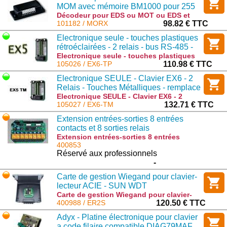
MOM avec mémoire BM1000 pour 255
codes pour lecteur de badge
Décodeur pour EDS ou MOT ou EDS et
MOM avec mémoire BM1000 pour 255
101182 / MORX
98.82 € TTC
codes pour lecteur de badge : MORX
Electronique seule - touches plastiques
rétroéclairées - 2 relais - bus RS-485 -
1000 codes
Electronique seule - touches plastiques
rétroéclairées - 2 relais - bus RS-485 -
105026 / EX6-TP
110.98 € TTC
1000 codes : EX6-TP
Electronique SEULE - Clavier EX6 - 2
Relais - Touches Métalliques - remplace
le EX5-TM
Electronique SEULE - Clavier EX6 - 2
Relais - Touches Métalliques - remplace
105027 / EX6-TM
132.71 € TTC
le EX5-TM : EX6-TM
Extension entrées-sorties 8 entrées
contacts et 8 sorties relais
programmables.
Extension entrées-sorties 8 entrées
contacts et 8 sorties relais
400853
programmables. : IO8-ELA+
Réservé aux professionnels
-
Carte de gestion Wiegand pour clavier-
lecteur ACIE - SUN WDT
Carte de gestion Wiegand pour clavier-
lecteur ACIE - SUN WDT : ER2S
400988 / ER2S
120.50 € TTC
Adyx - Platine électronique pour clavier
a code filaire compatible DIAG79MAF