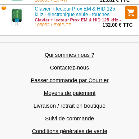
touches polycarbonate : EX7-TP
105039 / EX7-TP
125.81 € TTC
Clavier + lecteur Prox EM & HID 125
kHz - électronique seule - touches
plastiques rétroéclairées - 2 relais - bus
Clavier + lecteur Prox EM & HID 125 kHz -
électronique seule - touches plastiques
105052 / EX6P-TP
132.00 € TTC
RS-485 - 1000 codes/badges
rétroéclairées - 2 relais - bus RS-485 -
1000 codes/badges : EX6P-TP
Qui sommes nous ?
Contactez-nous
Passer commande par Courrier
Moyens de paiement
Livraison / retrait en boutique
Suivi de commande
Conditions générales de vente