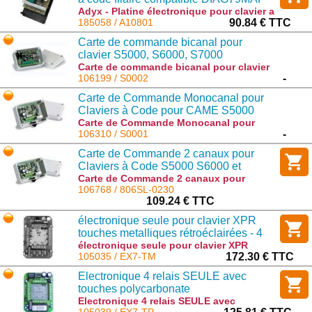
Adyx - Platine électronique pour clavier a
code filaire compatible DIAG79MAF :
185058 / A10801
90.84 € TTC
A10801
Carte de commande bicanal pour
clavier S5000, S6000, S7000
Carte de commande bicanal pour clavier
S5000, S6000, S7000 : S0002
106199 / S0002
-
Carte de Commande Monocanal pour
Claviers à Code pour CAME S5000
S6000 et S7000 (1 code mémorisable)
Carte de Commande Monocanal pour
Claviers à Code pour CAME S5000 S6000
106310 / S0001
-
et S7000 (1 code mémorisable) : S0001
Carte de Commande 2 canaux pour
Claviers à Code S5000 S6000 et
S7000. (S0002M) - 806SL-0370
Carte de Commande 2 canaux pour
Claviers à Code S5000 S6000 et S7000.
106768 / 806SL-0230
(S0002M) - 806SL-0370 : 806SL-0230
109.24 € TTC
électronique seule pour clavier XPR
touches metalliques rétroéclairées - 4
relais - 99 codes
électronique seule pour clavier XPR
touches metalliques rétroéclairées - 4
105035 / EX7-TM
172.30 € TTC
relais - 99 codes : EX7-TM
Electronique 4 relais SEULE avec
touches polycarbonate
Electronique 4 relais SEULE avec