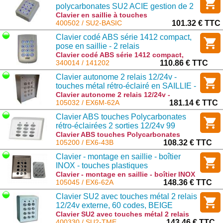
polycarbonates SU2 ACIE gestion de 2
relais - 60 codes étanche - BEIGE (ex
Clavier en saillie à touches
polycarbonates SU2 ACIE gestion de 2
400502 / SU2-BASIC
101.32 € TTC
SU2-EP)
relais - 60 codes étanche - BEIGE (ex
Clavier codé ABS série 1412 compact,
SU2-EP) : SU2-BASIC
pose en saillie - 2 relais
Clavier codé ABS série 1412 compact,
pose en saillie - 2 relais : 141202
340014 / 141202
110.86 € TTC
Clavier autonome 2 relais 12/24v -
touches métal rétro-éclairé en SAILLIE -
avec visière (remplace le EX5M-62A)
Clavier autonome 2 relais 12/24v -
touches métal rétro-éclairé en SAILLIE -
105032 / EX6M-62A
181.14 € TTC
avec visière (remplace le EX5M-62A) :
Clavier ABS touches Polycarbonates
EX6M-62A
rétro-éclairées 2 sorties 12/24v 99
Codes - 2 sorties (10A & 2A) (remplace
Clavier ABS touches Polycarbonates
rétro-éclairées 2 sorties 12/24v 99 Codes
105200 / EX6-43B
108.32 € TTC
le EX5-43B))
- 2 sorties (10A & 2A) (remplace le EX5-
Clavier - montage en saillie - boîtier
43B)) : EX6-43B
INOX - touches plastiques
rétroéclairées - 2 relais - bus RS-485 -
Clavier - montage en saillie - boîtier INOX
- touches plastiques rétroéclairées - 2
105045 / EX6-62A
148.36 € TTC
1000 codes
relais - bus RS-485 - 1000 codes : EX6-
Clavier SU2 avec touches métal 2 relais
62A
12/24v externe, 60 codes, BEIGE
Clavier SU2 avec touches métal 2 relais
12/24v externe, 60 codes, BEIGE : SU2-
400330 / SU2-TME
143.46 € TTC