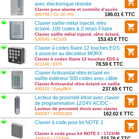
avec électronique résinée
Clavier pour alarme et contrôle d’accès
avec électronique résinée : CL-2C-RS
400798 / CL-2C-RS
186.01 € TTC
Clavier saillie métal injecté, rétro
éclairé, 100 codes & 2 relais Filaire
universel
Clavier saillie métal injecté, rétro éclairé,
100 codes & 2 relais Filaire universel :
630545 / AC10S
153.43 € TTC
AC10S
Clavier à codes filaire 12 touches EDS
à associer au décodeur MORX
Clavier à codes filaire 12 touches EDS à
associer au décodeur MORX : EDS
421140 / EDS
78.59 € TTC
Clavier Antivandal rétro-éclairé en
saillie extérieur 500 codes avec câble
de 2m - promo
Clavier Antivandal rétro-éclairé en saillie
extérieur 500 codes avec câble de 2m -
400155 / EasyBKA
237.65 € TTC
promo : EasyBKA
Lecteur de proximité étroit avec clavier
de programmation 12/24V AC/DC -
125kHz
Lecteur de proximité étroit avec clavier
de programmation 12/24V AC/DC - 125kHz
400287 / KRN1000
162.02 € TTC
: KRN1000
Clavier à code pour kit NOTE 2
Clavier à code pour kit NOTE 2 : 1723/46
340015 / 1723/46
223.76 € TTC