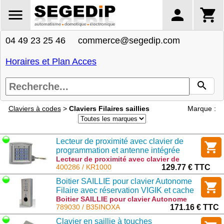
04 49 23 25 46 commerce@segedip.com
Horaires et Plan Acces
Claviers à codes
>
Claviers Filaires saillies
Marque :
Lecteur de proximité avec clavier de
programmation et antenne intégrée
12/24V AC/DC - 125kHz
Lecteur de proximité avec clavier de
programmation et antenne intégrée
400286 / KR1000
129.77 € TTC
12/24V AC/DC - 125kHz : KR1000
Boitier SAILLIE pour clavier Autonome
Filaire avec réservation VIGIK et cache
bouton Antivandale, fourni sans bouton
Boitier SAILLIE pour clavier Autonome
Filaire avec réservation VIGIK et cache
789030 / B35INOXA
171.16 € TTC
ni clavier
bouton Antivandale, fourni sans bouton
Clavier en saillie à touches
ni clavier : B35INOXA