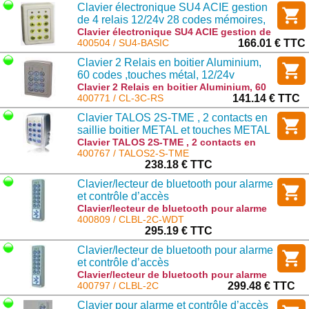
Clavier électronique SU4 ACIE gestion
1000 codes : EX6M-43B
de 4 relais 12/24v 28 codes mémoires,
touches polycarbonates, BEIGE
Clavier électronique SU4 ACIE gestion de
4 relais 12/24v 28 codes mémoires,
400504 / SU4-BASIC
166.01 € TTC
touches polycarbonates, BEIGE : SU4-
Clavier 2 Relais en boitier Aluminium,
BASIC
60 codes ,touches métal, 12/24v
Clavier 2 Relais en boitier Aluminium, 60
codes ,touches métal, 12/24v : CL-3C-RS
400771 / CL-3C-RS
141.14 € TTC
Clavier TALOS 2S-TME , 2 contacts en
saillie boitier METAL et touches METAL
12/24v AC/DC 60 codes IP65
Clavier TALOS 2S-TME , 2 contacts en
saillie boitier METAL et touches METAL
400767 / TALOS2-S-TME
12/24v AC/DC 60 codes IP65 : TALOS2-S-
238.18 € TTC
TME
Clavier/lecteur de bluetooth pour alarme
et contrôle d’accès
Clavier/lecteur de bluetooth pour alarme
et contrôle d’accès : CLBL-2C-WDT
400809 / CLBL-2C-WDT
295.19 € TTC
Clavier/lecteur de bluetooth pour alarme
et contrôle d’accès
Clavier/lecteur de bluetooth pour alarme
et contrôle d’accès : CLBL-2C
400797 / CLBL-2C
299.48 € TTC
Clavier pour alarme et contrôle d’accès