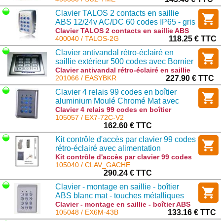
TME
Clavier TALOS 2 contacts en saillie
ABS 12/24v AC/DC 60 codes IP65 - gris
Clavier TALOS 2 contacts en saillie ABS
12/24v AC/DC 60 codes IP65 - gris :
400040 / TALOS-2G
118.25 € TTC
TALOS-2G
Clavier antivandal rétro-éclairé en
saillie extérieur 500 codes avec Bornier
Clavier antivandal rétro-éclairé en saillie
extérieur 500 codes avec Bornier :
201066 / EASYBKR
227.90 € TTC
EASYBKR
Clavier 4 relais 99 codes en boîtier
aluminium Moulé Chromé Mat avec
touches polycarbonates rétroéclairées
Clavier 4 relais 99 codes en boîtier
aluminium Moulé Chromé Mat avec
105057 / EX7-72C-V2
touches polycarbonates rétroéclairées :
162.60 € TTC
EX7-72C-V2
Kit contrôle d'accès par clavier 99 codes
rétro-éclairé avec alimentation
230v/12vCC et Gâche complète
Kit contrôle d'accès par clavier 99 codes
rétro-éclairé avec alimentation
105040 / CLAV_GACHE
230v/12vCC et Gâche complète :
290.24 € TTC
CLAV_GACHE
Clavier - montage en saillie - boîtier
ABS blanc mat - touches métalliques
rétroéclairées - 2 relais - bus RS-485 -
Clavier - montage en saillie - boîtier ABS
blanc mat - touches métalliques
105048 / EX6M-43B
133.16 € TTC
1000 codes
rétroéclairées - 2 relais - bus RS-485 -