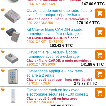
Clavier rétro-éclairé avec fonction
transpondeur : DKSDUALT
220014 / DKSDUALT
147.60 € TTC
Clavier à code numérique radio-éclairé
avec électronique séparée haute
sécurité
Clavier à code numérique radio-éclairé
avec électronique séparée haute sécurité
220122 / DKS250
176.10 € TTC
: DKS250
Kit Clavier filaire CARDIN à code
numérique avec rétro-éclairage +
interface
Kit Clavier filaire CARDIN à code
numérique avec rétro-éclairage +
220013 / KIT - DKS1000
interface : KIT - DKS1000
163.43 € TTC
Clavier filaire CARDIN à code
numérique avec rétro-éclairage
Clavier filaire CARDIN à code numérique
avec rétro-éclairage : DKS1000T
220012 / DKS1000T
141.89 € TTC
Clavier codé applique - Inox rétro-
éclairé à 2 relais
Clavier codé applique - Inox rétro-éclairé
à 2 relais : KCIEN
427011 / KCIEN
273.77 € TTC
Clavier codé étroit en Inox avec
électronique sécurisée - 100 codes 2
relais 12 à 48 V DC
Clavier codé étroit en Inox avec
électronique sécurisée - 100 codes 2
170107 / PROFIL100EC