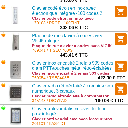
relais 12 à 48 V DC : PROFIL100EC
345.86 € TTC
Clavier codé étroit en inox avec
électronique intégrée -100 codes 2
relais 12 à 48 V DC
Clavier codé étroit en inox avec
électronique intégrée -100 codes 2 relais
170108 / PROFIL100EINT
12 à 48 V DC : PROFIL100EINT
342.06 € TTC
Plaque de rue clavier à codes avec
VIGIK intégré
Plaque de rue clavier à codes avec VIGIK
intégré : T SEC 700/S
769041 / T SEC 700/S
443.41 € TTC
Clavier inox encastré 2 relais 999 codes
diam PTT/touches métal rétro-éclairées
Clavier inox encastré 2 relais 999 codes
diam PTT/touches métal rétro-éclairées :
769054 / TSEC403E
422.00 € TTC
TSEC403E
Clavier radio rétroéclairé à combinaison
numérique, 3 canaux
Clavier radio rétroéclairé à combinaison
numérique, 3 canaux : DIGYPAD
345143 / DIGYPAD
100.08 € TTC
Clavier anti vandalisme avec lecteur
prox intégré
Clavier anti vandalisme avec lecteur prox
intégré : EASY-DT
201101 / EASY-DT
-