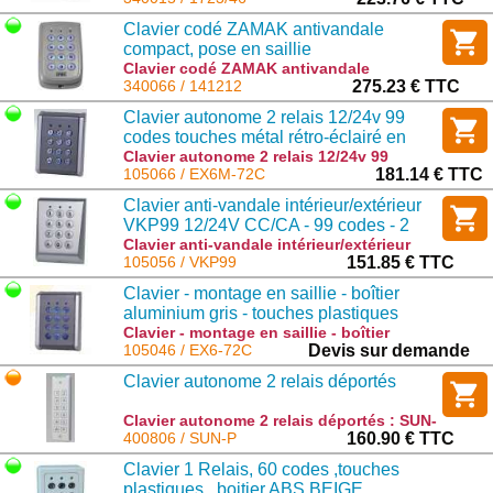
Clavier codé ZAMAK antivandale
compact, pose en saillie
Clavier codé ZAMAK antivandale
compact, pose en saillie : 141212
340066 / 141212
275.23 € TTC
Clavier autonome 2 relais 12/24v 99
codes touches métal rétro-éclairé en
SAILLIE remplace le EX5M-72C
Clavier autonome 2 relais 12/24v 99
codes touches métal rétro-éclairé en
105066 / EX6M-72C
181.14 € TTC
SAILLIE remplace le EX5M-72C : EX6M-
Clavier anti-vandale intérieur/extérieur
72C
VKP99 12/24V CC/CA - 99 codes - 2
sorties
Clavier anti-vandale intérieur/extérieur
VKP99 12/24V CC/CA - 99 codes - 2
105056 / VKP99
151.85 € TTC
sorties : VKP99
Clavier - montage en saillie - boîtier
aluminium gris - touches plastiques
rétroéclairées - 2 relais - bus RS-485 -
Clavier - montage en saillie - boîtier
aluminium gris - touches plastiques
105046 / EX6-72C
Devis sur demande
1000 codes
rétroéclairées - 2 relais - bus RS-485 -
Clavier autonome 2 relais déportés
1000 codes : EX6-72C
Clavier autonome 2 relais déportés : SUN-
P
400806 / SUN-P
160.90 € TTC
Clavier 1 Relais, 60 codes ,touches
plastiques , boitier ABS BEIGE