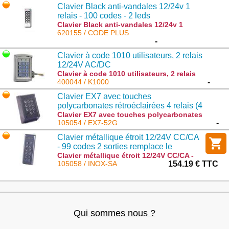
Clavier Black anti-vandales 12/24v 1
relais - 100 codes - 2 leds
Clavier Black anti-vandales 12/24v 1
relais - 100 codes - 2 leds : CODE PLUS
620155 / CODE PLUS
-
Clavier à code 1010 utilisateurs, 2 relais
12/24V AC/DC
Clavier à code 1010 utilisateurs, 2 relais
12/24V AC/DC : K1000
400044 / K1000
-
Clavier EX7 avec touches
polycarbonates rétroéclairées 4 relais (4
x 2A) - 99 codes
Clavier EX7 avec touches polycarbonates
rétroéclairées 4 relais (4 x 2A) - 99 codes
105054 / EX7-52G
-
: EX7-52G
Clavier métallique étroit 12/24V CC/CA
- 99 codes 2 sorties remplace le
INOX99-C
Clavier métallique étroit 12/24V CC/CA -
99 codes 2 sorties remplace le INOX99-C :
105058 / INOX-SA
154.19 € TTC
INOX-SA
Qui sommes nous ?