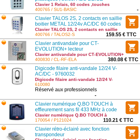
Clavier 1 Relais, 60 codes ,touches
plastiques , boitier ABS BEIGE : SU1-
400765 / SU1-BASIC
-
BASIC
Clavier TALOS 2S, 2 contacts en saillie
boitier METAL 12/24v AC/DC 60 codes
IP65
Clavier TALOS 2S, 2 contacts en saillie
boitier METAL 12/24v AC/DC 60 codes
400766 / TALOS2-S
159.55 € TTC
IP65 : TALOS2-S
Clavier antivandale pour CT-
EVOLUTION+ lecteur
Clavier antivandale pour CT-EVOLUTION+
lecteur : CL-RF-ELA
400830 / CL-RF-ELA
380.08 € TTC
Digicode filaire anti-vandale 12/24 V-
AC/DC - 9760032
Digicode filaire anti-vandale 12/24 V-
AC/DC - 9760032 : IRI.KPAD-C
610080
Réservé aux professionnels
-
Clavier numérique Q.BO TOUCH à
effleurement sans fil 433 MHz à code
variable ou tournant (rolling code)
Clavier numérique Q.BO TOUCH à
effleurement sans fil 433 MHz à code
170054 / P121024
110.21 € TTC
variable ou tournant (rolling code) :
Clavier rétro-éclairé avec fonction
P121024
transpondeur