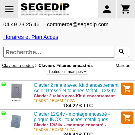
04 49 23 25 46 commerce@segedip.com
Horaires et Plan Acces
Claviers à codes
>
Claviers Filaires encastrés
Marque :
Clavier 2 relais avec Kit d encastrement
Acier Brossé et touches Métal - 12/24v
rétro-éclairé - 99 codes remplace le
Clavier 2 relais avec Kit d encastrement
Acier Brossé et touches Métal - 12/24v
105067 / EX6M-102A
EX5M-102A
rétro-éclairé - 99 codes remplace le
184.22 € TTC
EX5M-102A : EX6M-102A
Clavier 12/24v - montage encastré -
plaque INOX - touches métalliques
rétroéclairées - 4 relais - 99 codes
Clavier 12/24v - montage encastré -
plaque INOX - touches métalliques
105055 / EX7M-102A
rétroéclairées - 4 relais - 99 codes :
248.44 € TTC