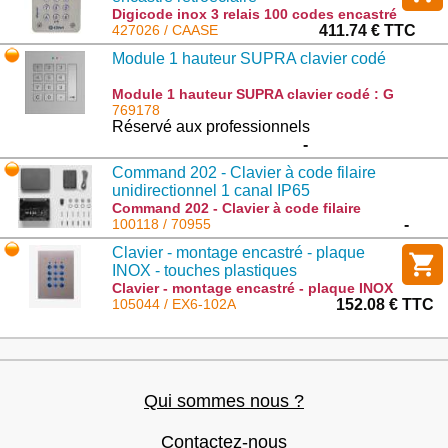
Digicode inox 3 relais 100 codes encastré
rétroéclairé : CAASE
427026 / CAASE
411.74 € TTC
Module 1 hauteur SUPRA clavier codé
Module 1 hauteur SUPRA clavier codé : G
S 3301/AL
769178
Réservé aux professionnels
-
Command 202 - Clavier à code filaire
unidirectionnel 1 canal IP65
Command 202 - Clavier à code filaire
unidirectionnel 1 canal IP65 : 70955
100118 / 70955
-
Clavier - montage encastré - plaque
INOX - touches plastiques
rétroéclairées - 2 relais - bus RS-485 -
Clavier - montage encastré - plaque INOX
- touches plastiques rétroéclairées - 2
105044 / EX6-102A
152.08 € TTC
1000 codes
relais - bus RS-485 - 1000 codes : EX6-
102A
Qui sommes nous ?
Contactez-nous