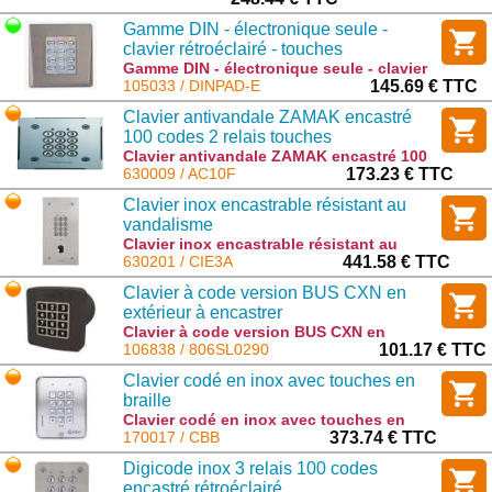
EX7M-102A
Gamme DIN - électronique seule -
clavier rétroéclairé - touches
métalliques - 2 relais - 99 codes, fournie
Gamme DIN - électronique seule - clavier
rétroéclairé - touches métalliques - 2
105033 / DINPAD-E
145.69 € TTC
sans cadre
relais - 99 codes, fournie sans cadre :
Clavier antivandale ZAMAK encastré
DINPAD-E
100 codes 2 relais touches
rétroéclairées
Clavier antivandale ZAMAK encastré 100
codes 2 relais touches rétroéclairées :
630009 / AC10F
173.23 € TTC
AC10F
Clavier inox encastrable résistant au
vandalisme
Clavier inox encastrable résistant au
vandalisme : CIE3A
630201 / CIE3A
441.58 € TTC
Clavier à code version BUS CXN en
extérieur à encastrer
Clavier à code version BUS CXN en
extérieur à encastrer : 806SL0290
106838 / 806SL0290
101.17 € TTC
Clavier codé en inox avec touches en
braille
Clavier codé en inox avec touches en
braille : CBB
170017 / CBB
373.74 € TTC
Digicode inox 3 relais 100 codes
encastré rétroéclairé