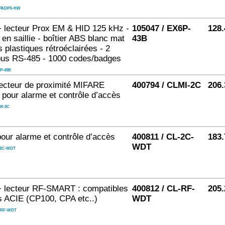
PADPS-HW
+ lecteur Prox EM & HID 125 kHz -
105047 / EX6P-
128.
en saillie - boîtier ABS blanc mat
43B
s plastiques rétroéclairées - 2
 bus RS-485 - 1000 codes/badges
P-43B
lecteur de proximité MIFARE
400794 / CLMI-2C
206.
 pour alarme et contrôle d’accès
I-2C
pour alarme et contrôle d’accès
400811 / CL-2C-
183.
WDT
2C-WDT
+ lecteur RF-SMART : compatibles
400812 / CL-RF-
205.
s ACIE (CP100, CPA etc..)
WDT
-RF-WDT