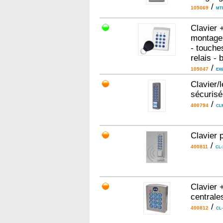
/
105069
MT
Clavier 
montage 
- touche
relais -
/
105047
EX6
Clavier/
sécurisé
/
400794
CLM
Clavier 
/
400811
CL-
Clavier 
centrale
/
400812
CL