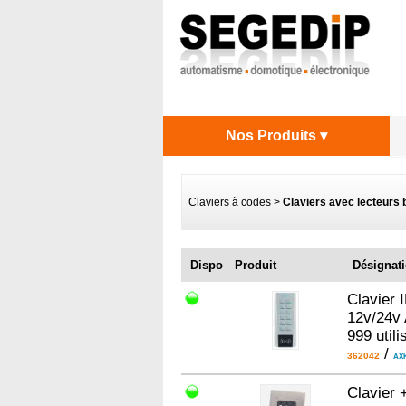
Nos Produits ▾
Claviers à codes
>
Claviers avec lecteurs
Dispo
Produit
Désignat
Clavier 
12v/24v 
999 util
/
362042
AX
Clavier 