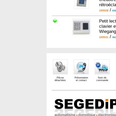
rétroécla
/
105028
EX5
Petit le
clavier e
Wiegang 
/
105031
PA
Pièces
Présentation
Suivi de
détachées
et contact
commande