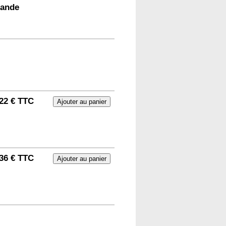
ande
22 € TTC
36 € TTC