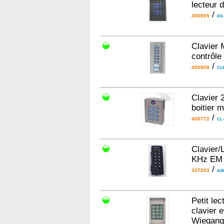
lecteur 
/
400805
RX
Clavier 
contrôle
/
400808
CL
Clavier 
boitier m
/
400772
CL
Clavier
KHz EM 
/
337203
AS
Petit le
clavier e
Wiegang 