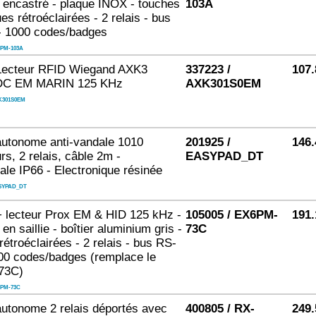
encastré - plaque INOX - touches
103A
es rétroéclairées - 2 relais - bus
- 1000 codes/badges
PM-103A
/Lecteur RFID Wiegand AXK3
337223 /
107.
DC EM MARIN 125 KHz
AXK301S0EM
K301S0EM
autonome anti-vandale 1010
201925 /
146.
urs, 2 relais, câble 2m -
EASYPAD_DT
ale IP66 - Electronique résinée
SYPAD_DT
+ lecteur Prox EM & HID 125 kHz -
105005 / EX6PM-
191.
n saillie - boîtier aluminium gris -
73C
rétroéclairées - 2 relais - bus RS-
00 codes/badges (remplace le
73C)
PM-73C
autonome 2 relais déportés avec
400805 / RX-
249.