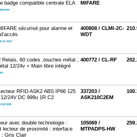
de badge compatible centrale ELA
MIFARE
-MIFARE
MIFARE sécurisé pour alarme et
400808 / CLMI-2C-
210.
 d’accès
WDT
MI-2C-WDT
2 Relais, 60 codes ,touches métal ,
400772 / CL-RF
202.
étal 12/24v + Main libre intégré
-RF
/Lecteur RFID ASK2 ABS IP66 125
337203 /
100.
12/24V DC 999u 1R C2
ASK210C2EM
K210C2EM
cteur avec double technologie :
105069 /
259.
t lecteur de proximité : interface
MTPADPS-HW
: Gris Clair