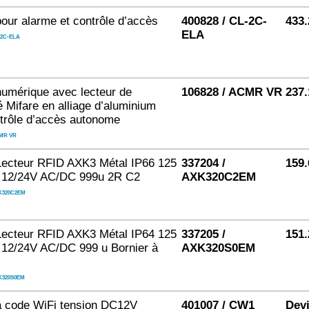
pour alarme et contrôle d’accès
400828 / CL-2C-
433.
ELA
2C-ELA
numérique avec lecteur de
106828 / ACMR VR
237.
é Mifare en alliage d’aluminium
trôle d’accès autonome
MR VR
Lecteur RFID AXK3 Métal IP66 125
337204 /
159.
12/24V AC/DC 999u 2R C2
AXK320C2EM
K320C2EM
Lecteur RFID AXK3 Métal IP64 125
337205 /
151.
12/24V AC/DC 999 u Bornier à
AXK320S0EM
K320S0EM
à code WiFi tension DC12V
401007 / CW1
Devi