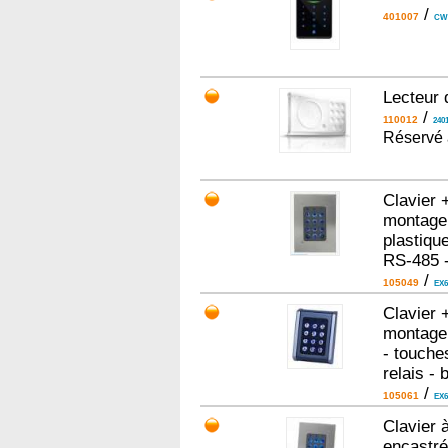
/
401007
CW
Lecteur 
/
110012
240
Réservé 
Clavier 
montage 
plastique
RS-485 
/
105049
EX6
Clavier 
montage 
- touche
relais -
/
105061
EX6
Clavier 
encastré