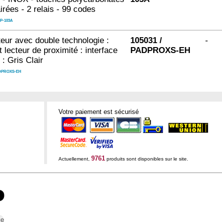
irées - 2 relais - 99 codes
P-103A
cteur avec double technologie :
105031 /
-
t lecteur de proximité : interface
PADPROXS-EH
: Gris Clair
DPROXS-EH
Votre paiement est sécurisé
9761
Actuellement,
produits sont disponibles sur le site.