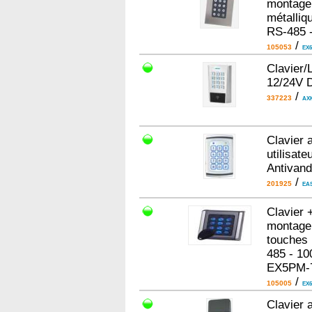
montage 
métalliqu
RS-485 
/
105053
EX6
Clavier
12/24V 
/
337223
AX
Clavier 
utilisate
Antivand
/
201925
EA
Clavier 
montage e
touches 
485 - 10
EX5PM-
/
105005
EX6
Clavier 