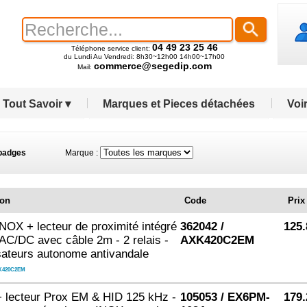
04 49 23 25 46
Téléphone service client:
du Lundi Au Vendredi: 8h30~12h00 14h00~17h00
commerce@segedip.com
Mail:
Tout Savoir ▾
Marques et Pieces détachées
Voir
 badges
Marque :
ion
Code
Prix
INOX + lecteur de proximité intégré
362042 /
125.
AC/DC avec câble 2m - 2 relais -
AXK420C2EM
isateurs autonome antivandale
K420C2EM
+ lecteur Prox EM & HID 125 kHz -
105053 / EX6PM-
179.