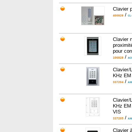
Clavier 
/
400828
CL-
Clavier 
proximit
pour con
/
106828
AC
Clavier/
KHz EM 
/
337204
AX
Clavier/
KHz EM 
VIS
/
337205
AX
Clavier 