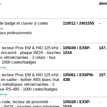
dem
1
de badge et clavier à codes
110012 / 2401555
-
1555
aux professionnels
+ lecteur Prox EM & HID 125 kHz -
105049 / EX6P-
147.
encastré - plaque INOX - touches
103A
s rétroéclairées - 2 relais - bus
- 1000 codes/badges
P-103A
+ lecteur Prox EM & HID 125 kHz -
105061 / EX6PM-
157.
en saillie - boîtier ABS blanc mat
43B
s métalliques rétroéclairées - 2
 bus RS-485 - 1000 codes/badges
PM-43B
à code, lecteur de proximité -
105028 / EX5P-
-
 - INOX - touches polycarbonates
103A