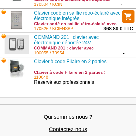
saillie : KCIN
170504 / KCIN
-
Clavier codé en saillie rétro-éclairé avec
électronique intégrée
Clavier codé en saillie rétro-éclairé avec
électronique intégrée : KCIENSBP
170526 / KCIENSBP
368.80 € TTC
COMMAND 201 : clavier avec
électronique déportée 24V
COMMAND 201 : clavier avec
électronique déportée 24V : 70954
100055 / 70954
-
Clavier à code Filaire en 2 parties
Clavier à code Filaire en 2 parties :
2400581
110048
Réservé aux professionnels
-
Qui sommes nous ?
Contactez-nous