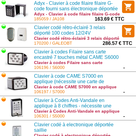
Adyx - Clavier à code filaire filaire G-
code fourni sans électronique déportée
compatible DIAG79MAF
Adyx - Clavier à code filaire filaire G-code
fourni sans électronique déportée
185059 / JA108
163.69 € TTC
compatible DIAG79MAF : JA108
Clavier codé rétro-éclairé 3 relais
déporté 100 codes 12/24V
Clavier codé rétro-éclairé 3 relais déporté
100 codes 12/24V : GALEOBT
170200 / GALEOBT
286.57 € TTC
Clavier à codes Filaire sans carte
encastré 7 touches métal CAME S6000
Clavier à codes Filaire sans carte
encastré 7 touches métal CAME S6000 :
106196 / S6000
-
S6000
Clavier à code CAME S7000 en
applique (nécessite une carte de
décodage)
Clavier à code CAME S7000 en applique
(nécessite une carte de décodage) :
106197 / S7000
-
S7000
Clavier à Codes Anti-Vandale en
applique à 8 chiffres - nécessite une
carte de décodage
Clavier à Codes Anti-Vandale en applique
à 8 chiffres - nécessite une carte de
106301 / S5000
-
décodage : S5000
Clavier codé à electronique déportée
saillie
Clavier codé à electronique déportée