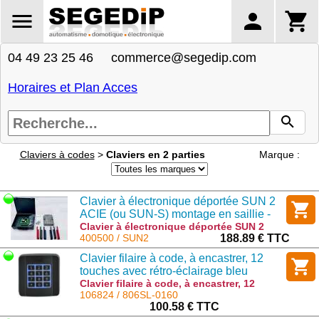
04 49 23 25 46 commerce@segedip.com
Horaires et Plan Acces
Claviers à codes
>
Claviers en 2 parties
Marque :
Clavier à électronique déportée SUN 2
ACIE (ou SUN-S) montage en saillie -
sécurité maximale
Clavier à électronique déportée SUN 2
ACIE (ou SUN-S) montage en saillie -
400500 / SUN2
188.89 € TTC
sécurité maximale : SUN2
Clavier filaire à code, à encastrer, 12
touches avec rétro-éclairage bleu
Clavier filaire à code, à encastrer, 12
touches avec rétro-éclairage bleu :
106824 / 806SL-0160
806SL-0160
100.58 € TTC