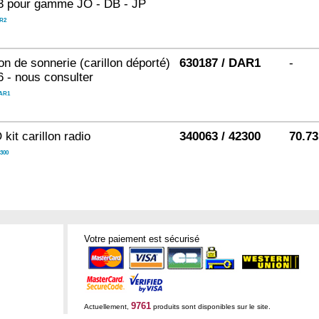
3 pour gamme JO - DB - JP
R2
on de sonnerie (carillon déporté)
630187 / DAR1
-
6 - nous consulter
AR1
it carillon radio
340063 / 42300
70.73
300
Votre paiement est sécurisé
9761
Actuellement,
produits sont disponibles sur le site.