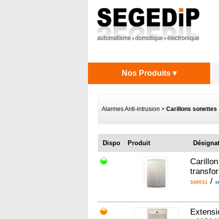
Nos Produits ▾
Alarmes Anti-intrusion
>
Carillons sonettes
Dispo
Produit
Désigna
Carillo
transfo
/
340031
44
Extensi