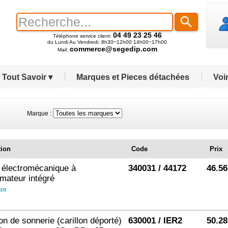
04 49 23 25 46
Téléphone service client:
du Lundi Au Vendredi: 8h30~12h00 14h00~17h00
commerce@segedip.com
Mail:
Tout Savoir ▾
Marques et Pieces détachées
Voir
Marque :
tion
Code
Prix
n électromécanique à
340031 / 44172
46.56
rmateur intégré
172
on de sonnerie (carillon déporté)
630001 / IER2
50.28