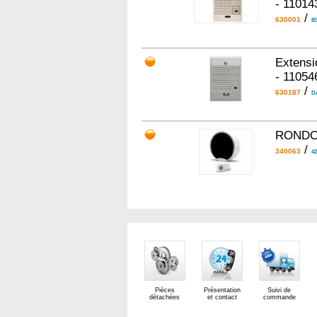
- 11014
/
630001
IE
Extensi
- 11054
/
630187
D
RONDO k
/
340063
42
Pièces
Présentation
Suivi de
détachées
et contact
commande