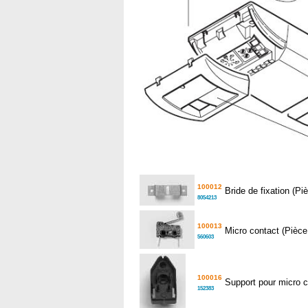
100012
Bride de fixation (P
8054213
100013
Micro contact (Pièc
560603
100016
Support pour micro 
152383