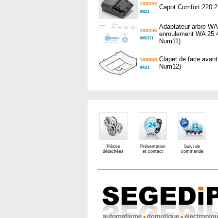
100202
Capot Comfort 220.2
98211
Adaptateur arbre WA 
100206
enroulement WA 25.4 
8050771
Num11)
Clapet de face ava
100008
Num12)
90511
Pièces
Présentation
Suivi de
détachées
et contact
commande