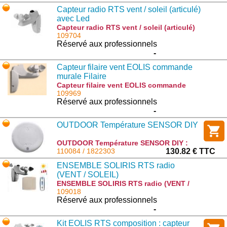
Capteur radio RTS vent / soleil (articulé)
avec Led
Capteur radio RTS vent / soleil (articulé)
avec Led : 1818212
109704
Réservé aux professionnels
-
Capteur filaire vent EOLIS commande
murale Filaire
Capteur filaire vent EOLIS commande
murale Filaire : 9101480
109969
Réservé aux professionnels
-
OUTDOOR Température SENSOR DIY
OUTDOOR Température SENSOR DIY :
1822303
110084 / 1822303
130.82 € TTC
ENSEMBLE SOLIRIS RTS radio
(VENT / SOLEIL)
ENSEMBLE SOLIRIS RTS radio (VENT /
SOLEIL) : 1818208
109018
Réservé aux professionnels
-
Kit EOLIS RTS composition : capteur