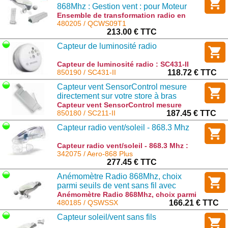
868Mhz : Gestion vent : pour Moteur
filaire comprenant 1 récepteur, 1
Ensemble de transformation radio en
868Mhz : Gestion vent : pour Moteur
480205 / QCWS09T1
télécommande et 1 anémomètre filaire
filaire comprenant 1 récepteur, 1
213.00 € TTC
alimentation 230v
télécommande et 1 anémomètre filaire
Capteur de luminosité radio
alimentation 230v : QCWS09T1
Capteur de luminosité radio : SC431-II
850190 / SC431-II
118.72 € TTC
Capteur vent SensorControl mesure
directement sur votre store à bras
articulés les effets du vent et remonte
Capteur vent SensorControl mesure
directement sur votre store à bras
850180 / SC211-II
187.45 € TTC
automatiquement votre store
articulés les effets du vent et remonte
Capteur radio vent/soleil - 868.3 Mhz
automatiquement votre store : SC211-II
Capteur radio vent/soleil - 868.3 Mhz :
Aero-868 Plus
342075 / Aero-868 Plus
277.45 € TTC
Anémomètre Radio 868Mhz, choix
parmi seuils de vent sans fil avec
contrôle actif de fonctionnement
Anémomètre Radio 868Mhz, choix parmi
seuils de vent sans fil avec contrôle actif
480185 / QSWSSX
166.21 € TTC
de fonctionnement : QSWSSX
Capteur soleil/vent sans fils