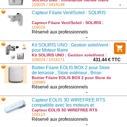
SOLIRIS UNO : commande murale filaire
vent/soleil individuelle : 1818148
109025 / 1818148
-
Capteur Filaire Vent/Soleil : SOLIRIS
Capteur Filaire Vent/Soleil : SOLIRIS :
9101474
109026
Réservé aux professionnels
-
Kit SOLIRIS UNO : Gestion soleil/vent :
pour Moteur filaire
Kit SOLIRIS UNO : Gestion soleil/vent :
pour Moteur filaire : 1818171
109024 / 1818171
431.44 € TTC
Boitier Filaire EOLIS BOX 2 pour Store
de terrasse , Store extérieur , Brise-
soleil orientable , Veranda
Boitier Filaire EOLIS BOX 2 pour Store de
terrasse , Store extérieur , Brise-soleil
109989
orientable , Veranda : 1816046
Réservé aux professionnels
-
Capteur EOLIS 3D WIREFREE RTS
compatible avec les moteurs et
récepteurs Radio Somfy - BLANC
Capteur EOLIS 3D WIREFREE RTS
compatible avec les moteurs et
109113
récepteurs Radio Somfy - BLANC :
Réservé aux professionnels
9014400
-