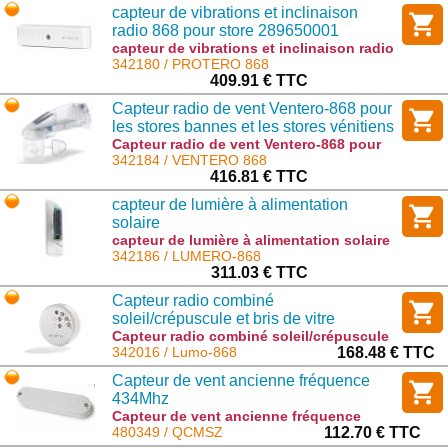
capteur de vibrations et inclinaison
radio 868 pour store 289650001
capteur de vibrations et inclinaison radio
868 pour store 289650001 : PROTERO 868
342180 / PROTERO 868
409.91 € TTC
Capteur radio de vent Ventero-868 pour
les stores bannes et les stores vénitiens
avec cellules solaires
Capteur radio de vent Ventero-868 pour
les stores bannes et les stores vénitiens
342184 / VENTERO 868
avec cellules solaires : VENTERO 868
416.81 € TTC
capteur de lumière à alimentation
solaire
capteur de lumière à alimentation solaire
: LUMERO-868
342186 / LUMERO-868
311.03 € TTC
Capteur radio combiné
soleil/crépuscule et bris de vitre
Capteur radio combiné soleil/crépuscule
et bris de vitre : Lumo-868
342016 / Lumo-868
168.48 € TTC
Capteur de vent ancienne fréquence
434Mhz
Capteur de vent ancienne fréquence
434Mhz : QCMSZ
480349 / QCMSZ
112.70 € TTC