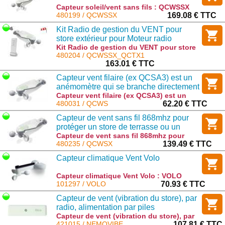
Capteur soleil/vent sans fils : QCWSSX
480199 / QCWSSX
169.08 € TTC
Kit Radio de gestion du VENT pour
store extérieur pour Moteur radio
GAPOSA en 868Mhz
Kit Radio de gestion du VENT pour store
extérieur pour Moteur radio GAPOSA en
480204 / QCWSSX_QCTX1
868Mhz : QCWSSX_QCTX1
163.01 € TTC
Capteur vent filaire (ex QCSA3) est un
anémomètre qui se branche directement
sur les récepteurs QCxxx
Capteur vent filaire (ex QCSA3) est un
anémomètre qui se branche directement
480031 / QCWS
62.20 € TTC
sur les récepteurs QCxxx : QCWS
Capteur de vent sans fil 868mhz pour
protéger un store de terrasse ou un
store extérieur
Capteur de vent sans fil 868mhz pour
protéger un store de terrasse ou un store
480235 / QCWSX
139.49 € TTC
extérieur : QCWSX
Capteur climatique Vent Volo
Capteur climatique Vent Volo : VOLO
101297 / VOLO
70.93 € TTC
Capteur de vent (vibration du store), par
radio, alimentation par piles
Capteur de vent (vibration du store), par
radio, alimentation par piles : NEMOVIBE
421015 / NEMOVIBE
107.81 € TTC