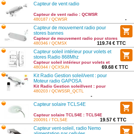
Capteur de vent radio
Capteur de vent radio : QCWSR
480187 / QCWSR
-
Capteur de mouvement radio pour
stores bannes
Capteur de mouvement radio pour stores
bannes : QCMSX
480346 / QCMSX
119.74 € TTC
Capteur soleil intérieur pour volets et
stores Radio 868Mhz
Capteur soleil intérieur pour volets et
stores Radio 868Mhz : QCXSUN
480344 / QCXSUN
69.68 € TTC
Kit Radio Gestion soleil/vent : pour
Moteur radio GAPOSA
Kit Radio Gestion soleil/vent : pour
Moteur radio GAPOSA : QCWSSR_QCTL
480203 / QCWSSR_QCTL
-
Capteur solaire TCLS4E
Capteur solaire TCLS4E : TCLS4E
200091 / TCLS4E
19.57 € TTC
Capteur vent-soleil, radio Nemo
alimentation par cellules