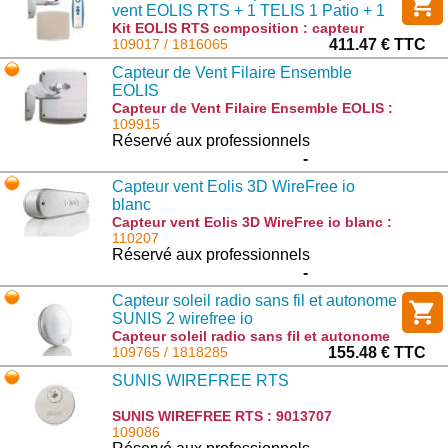
vent EOLIS RTS + 1 TELIS 1 Patio + 1
récepteur RTS
Kit EOLIS RTS composition : capteur
vent EOLIS RTS + 1 TELIS 1 Patio + 1
109017 / 1816065
411.47 € TTC
récepteur RTS : 1816065
Capteur de Vent Filaire Ensemble
EOLIS
Capteur de Vent Filaire Ensemble EOLIS :
1816048
109915
Réservé aux professionnels
-
Capteur vent Eolis 3D WireFree io
blanc
Capteur vent Eolis 3D WireFree io blanc :
9016355
110207
Réservé aux professionnels
-
Capteur soleil radio sans fil et autonome
SUNIS 2 wirefree io
Capteur soleil radio sans fil et autonome
SUNIS 2 wirefree io : 1818285
109765 / 1818285
155.48 € TTC
SUNIS WIREFREE RTS
SUNIS WIREFREE RTS : 9013707
109086