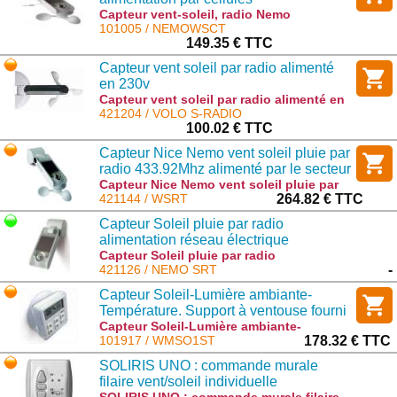
photovoltaîques intégrées
Capteur vent-soleil, radio Nemo
alimentation par cellules photovoltaîques
101005 / NEMOWSCT
intégrées : NEMOWSCT
149.35 € TTC
Capteur vent soleil par radio alimenté
en 230v
Capteur vent soleil par radio alimenté en
230v : VOLO S-RADIO
421204 / VOLO S-RADIO
100.02 € TTC
Capteur Nice Nemo vent soleil pluie par
radio 433.92Mhz alimenté par le secteur
230v
Capteur Nice Nemo vent soleil pluie par
radio 433.92Mhz alimenté par le secteur
421144 / WSRT
264.82 € TTC
230v : WSRT
Capteur Soleil pluie par radio
alimentation réseau électrique
Capteur Soleil pluie par radio
alimentation réseau électrique : NEMO
421126 / NEMO SRT
-
SRT
Capteur Soleil-Lumière ambiante-
Température. Support à ventouse fourni
Capteur Soleil-Lumière ambiante-
Température. Support à ventouse fourni :
101917 / WMSO1ST
178.32 € TTC
WMSO1ST
SOLIRIS UNO : commande murale
filaire vent/soleil individuelle