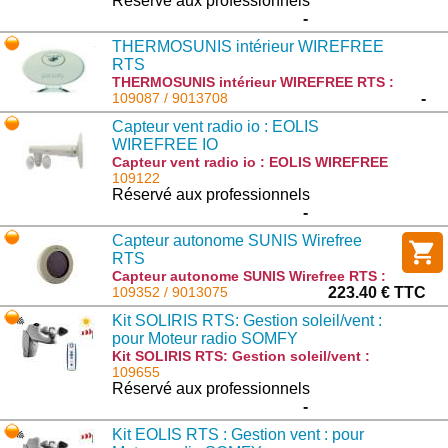
Réservé aux professionnels
-
THERMOSUNIS intérieur WIREFREE
RTS
THERMOSUNIS intérieur WIREFREE RTS :
9013708
109087 / 9013708
-
Capteur vent radio io : EOLIS
WIREFREE IO
Capteur vent radio io : EOLIS WIREFREE
IO : 1816084
109122
Réservé aux professionnels
-
Capteur autonome SUNIS Wirefree
RTS
Capteur autonome SUNIS Wirefree RTS :
9013075
109352 / 9013075
223.40 € TTC
Kit SOLIRIS RTS: Gestion soleil/vent :
pour Moteur radio SOMFY
Kit SOLIRIS RTS: Gestion soleil/vent :
pour Moteur radio SOMFY : 1818209
109655
Réservé aux professionnels
-
Kit EOLIS RTS : Gestion vent : pour