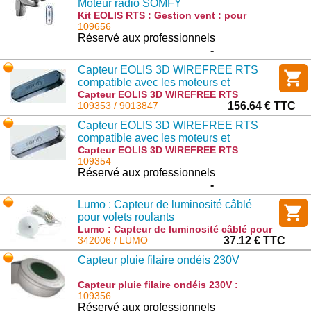
Moteur radio SOMFY
Kit EOLIS RTS : Gestion vent : pour
Moteur radio SOMFY : 1818197
109656
Réservé aux professionnels
-
Capteur EOLIS 3D WIREFREE RTS
compatible avec les moteurs et
récepteurs Radio Somfy - NOIR
Capteur EOLIS 3D WIREFREE RTS
compatible avec les moteurs et
109353 / 9013847
156.64 € TTC
récepteurs Radio Somfy - NOIR : 9013847
Capteur EOLIS 3D WIREFREE RTS
compatible avec les moteurs et
récepteurs Radio Somfy - GRIS
Capteur EOLIS 3D WIREFREE RTS
compatible avec les moteurs et
109354
récepteurs Radio Somfy - GRIS : 9013809
Réservé aux professionnels
-
Lumo : Capteur de luminosité câblé
pour volets roulants
Lumo : Capteur de luminosité câblé pour
volets roulants : LUMO
342006 / LUMO
37.12 € TTC
Capteur pluie filaire ondéis 230V
Capteur pluie filaire ondéis 230V :
9016345
109356
Réservé aux professionnels