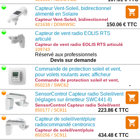
Capteur Vent-Soleil, bidirectionnel
alimenté en Solaire
Capteur Vent-Soleil, bidirectionnel
alimenté en Solaire : DOMIWSC
421638 / DOMIWSC
150.06 € TTC
Capteur de vent radio EOLIS RTS
articulé
Capteur de vent radio EOLIS RTS articulé
: 1816068
109743
Réservé aux professionnels
Devis sur demande
Commande de protection soleil et vent,
pour volets roulants avec afficheur
Commande de protection soleil et vent,
pour volets roulants avec afficheur :
850218 / SWC62
-
SWC62
SensorControl Capteur radio Soleil/vent
(réglages sur émetteur SWC441-II)
868.3Mhz
SensorControl Capteur radio Soleil/vent
(réglages sur émetteur SWC441-II)
850177 / SC811
223.86 € TTC
868.3Mhz : SC811
Capteur de soleil/vent/pluie
radiocommandé centronics
Capteur de soleil/vent/pluie
radiocommandé centronics : SC911
850256 / SC911
434.48 € TTC