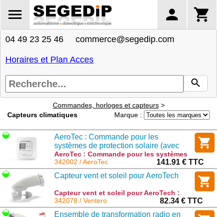
04 49 23 25 46 commerce@segedip.com
Horaires et Plan Acces
Commandes, horloges et capteurs
>
Capteurs climatiques
Marque :
AeroTec : Commande pour les
systèmes de protection solaire (avec
cadre)
AeroTec : Commande pour les systèmes
de protection solaire (avec cadre) :
342002 / AeroTec
141.91 € TTC
AeroTec
Capteur vent et soleil pour AeroTech
Capteur vent et soleil pour AeroTech :
Ventero
342078 / Ventero
82.34 € TTC
Ensemble de transformation radio en