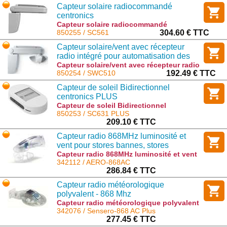
Capteur solaire radiocommandé
centronics
Capteur solaire radiocommandé
centronics : SC561
850255 / SC561
304.60 € TTC
Capteur solaire/vent avec récepteur
radio intégré pour automatisation des
entraînements filaires GRIS
Capteur solaire/vent avec récepteur radio
intégré pour automatisation des
850254 / SWC510
192.49 € TTC
entraînements filaires GRIS : SWC510
Capteur de soleil Bidirectionnel
centronics PLUS
Capteur de soleil Bidirectionnel
centronics PLUS : SC631 PLUS
850253 / SC631 PLUS
209.10 € TTC
Capteur radio 868MHz luminosité et
vent pour stores bannes, stores
vénitiens et stores intérieurs raccordé
Capteur radio 868MHz luminosité et vent
pour stores bannes, stores vénitiens et
342112 / AERO-868AC
au secteur
stores intérieurs raccordé au secteur :
286.84 € TTC
AERO-868AC
Capteur radio météorologique
polyvalent - 868 Mhz
Capteur radio météorologique polyvalent
- 868 Mhz : Sensero-868 AC Plus
342076 / Sensero-868 AC Plus
277.45 € TTC